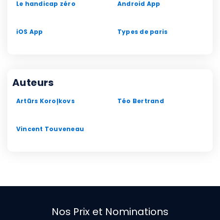
Le handicap zéro
Android App
iOS App
Types de paris
Auteurs
Artūrs Koroļkovs
Téo Bertrand
Vincent Touveneau
Nos Prix et Nominations