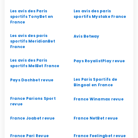
Les avis des Paris
Les avis des paris
sportifs TonyBet en
sportifs Mystake France
France
Les avis des paris
Avis Betway
sportifs MeridianBet
France
Les avis des Paris
Pays RoyalistPlay revue
sportifs MelBet France
Les Paris Sportifs de
Pays Dachbet revue
Bingoal en France
France Parions Sport
France Winamax revue
revue
France Joabet revue
France NetBet revue
France Pari Revue
France Feelingbet revue