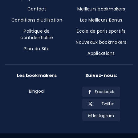
Contact
Meilleurs bookmakers
Conditions d’utilisation
Les Meilleurs Bonus
Politique de
École de paris sportifs
confidentialité
Nouveaux bookmakers
Plan du Site
Applications
Les bookmakers
Suivez-nous:
Bingoal
Facebook
Twitter
Instagram