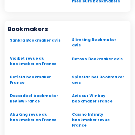
meilleurs bookmakers
Bookmakers
Slimking Bookmaker
Sankra Bookmaker avis
avis
Vicibet revue du
Betovo Bookmaker avis
bookmaker en France
Betista bookmaker
Spinstar.bet Bookmaker
France
avis
Dazardbet bookmaker
Avis sur Winbay
Review France
bookmaker France
AbuKing revue du
Casino Infinity
bookmaker en France
bookmaker revue
France