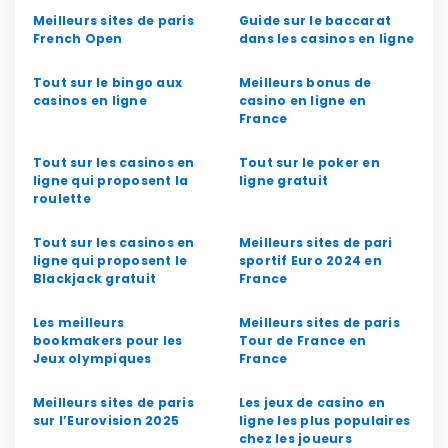
Meilleurs sites de paris
Guide sur le baccarat
French Open
dans les casinos en ligne
Tout sur le bingo aux
Meilleurs bonus de
casinos en ligne
casino en ligne en
France
Tout sur les casinos en
Tout sur le poker en
ligne qui proposent la
ligne gratuit
roulette
Tout sur les casinos en
Meilleurs sites de pari
ligne qui proposent le
sportif Euro 2024 en
Blackjack gratuit
France
Les meilleurs
Meilleurs sites de paris
bookmakers pour les
Tour de France en
Jeux olympiques
France
Meilleurs sites de paris
Les jeux de casino en
sur l’Eurovision 2025
ligne les plus populaires
chez les joueurs