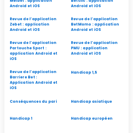
Melbet : application
Betclic : application
Android et iOS
Android et iOS
Revue de l’application
Revue de l’application
Zebet : application
BetMomo : application
Android et iOS
Android et iOS
Revue de l’application
Revue de l’application
Partouche Sport :
PMU : application
application Android et
Android et iOS
iOS
Revue de l’application
Handicap 1,5
Barriere Bet :
Application Android et
iOS
Conséquences du pari
Handicap asiatique
Handicap 1
Handicap européen