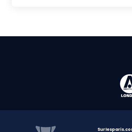
Surlesparis.c