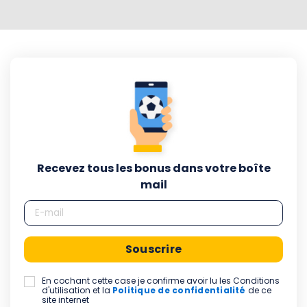
Recevez tous les bonus dans votre boîte
mail
En cochant cette case je confirme avoir lu les Conditions
d'utilisation et la
Politique de confidentialité
de ce
site internet