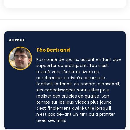
Auteur
Téo Bertrand
Passionné de sports, autant en tant que
supporter ou pratiquant, Téo s'est
tourné vers l'écriture. Avec de
nombreuses activités comme le
football, le tennis ou encore le baseball,
ses connaissances sont utiles pour
réaliser des articles de qualité. Son
temps sur les jeux vidéos plus jeune
s'est finalement avéré utile lorsqu'il
n'est pas devant un film ou à profiter
avec ses amis.