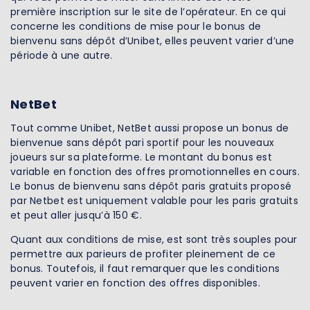
première inscription sur le site de l’opérateur. En ce qui
concerne les conditions de mise pour le bonus de
bienvenu sans dépôt d’Unibet, elles peuvent varier d’une
période à une autre.
NetBet
Tout comme Unibet, NetBet aussi propose un bonus de
bienvenue sans dépôt pari sportif pour les nouveaux
joueurs sur sa plateforme. Le montant du bonus est
variable en fonction des offres promotionnelles en cours.
Le bonus de bienvenu sans dépôt paris gratuits proposé
par Netbet est uniquement valable pour les paris gratuits
et peut aller jusqu’à 150 €.
Quant aux conditions de mise, est sont très souples pour
permettre aux parieurs de profiter pleinement de ce
bonus. Toutefois, il faut remarquer que les conditions
peuvent varier en fonction des offres disponibles.