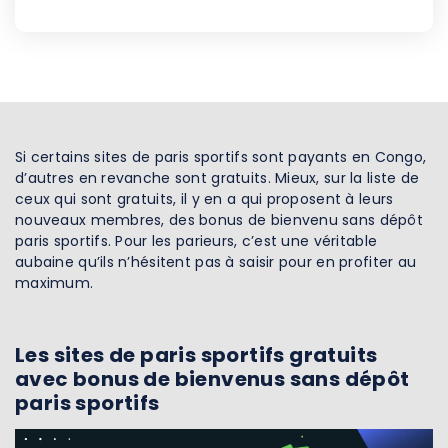
Si certains sites de paris sportifs sont payants en Congo,
d’autres en revanche sont gratuits. Mieux, sur la liste de
ceux qui sont gratuits, il y en a qui proposent à leurs
nouveaux membres, des bonus de bienvenu sans dépôt
paris sportifs. Pour les parieurs, c’est une véritable
aubaine qu’ils n’hésitent pas à saisir pour en profiter au
maximum.
Les sites de paris sportifs gratuits
avec bonus de bienvenus sans dépôt
paris sportifs