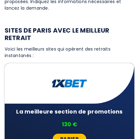
proposées. Indiquez les informations nécessaires et
lancez la demande.
SITES DE PARIS AVEC LE MEILLEUR
RETRAIT
Voici les meilleurs sites qui opèrent des retraits
instantanés :
La meilleure section de promotions
130 €
PARIER