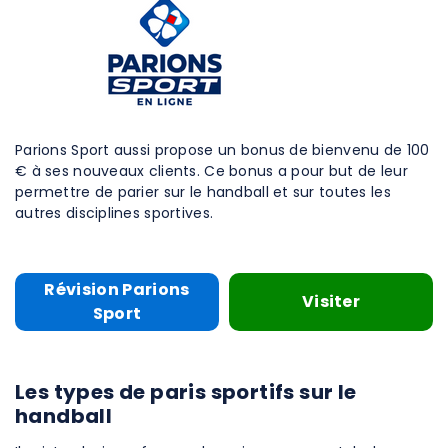
Parions Sport aussi propose un bonus de bienvenu de 100
€ à ses nouveaux clients. Ce bonus a pour but de leur
permettre de parier sur le handball et sur toutes les
autres disciplines sportives.
Révision Parions
Visiter
Sport
Les types de paris sportifs sur le
handball