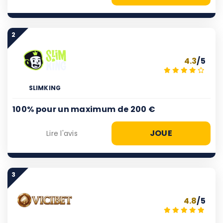
2
4.3
/5
SLIMKING
100% pour un maximum de 200 €
JOUE
Lire l'avis
3
4.8
/5