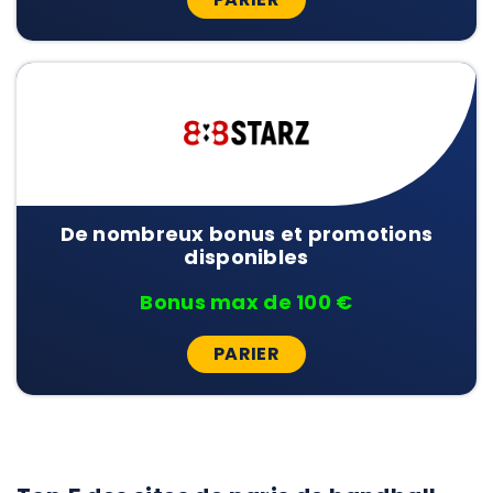
De nombreux bonus et promotions
disponibles
Bonus max de 100 €
PARIER