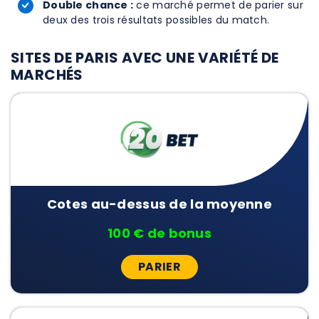
Double chance :
ce marché permet de parier sur
deux des trois résultats possibles du match.
SITES DE PARIS AVEC UNE VARIÉTÉ DE
MARCHÉS
Cotes au-dessus de la moyenne
100 € de bonus
PARIER