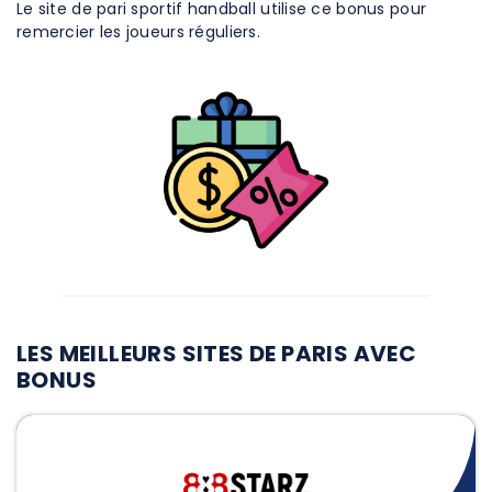
Le site de pari sportif handball utilise ce bonus pour
remercier les joueurs réguliers.
LES MEILLEURS SITES DE PARIS AVEC
BONUS