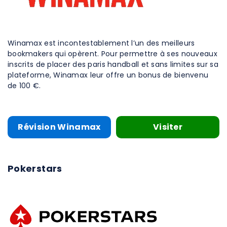
Winamax est incontestablement l’un des meilleurs
bookmakers qui opèrent. Pour permettre à ses nouveaux
inscrits de placer des paris handball et sans limites sur sa
plateforme, Winamax leur offre un bonus de bienvenu
de 100 €.
Révision Winamax
Visiter
Pokerstars