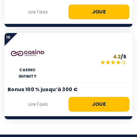
JOUE
Lire l'avis
10
4.2
/5
CASINO
INFINITY
Bonus 100 % jusqu’à 300 €
JOUE
Lire l'avis