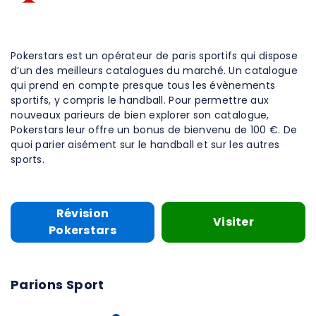
Pokerstars est un opérateur de paris sportifs qui dispose
d’un des meilleurs catalogues du marché. Un catalogue
qui prend en compte presque tous les évènements
sportifs, y compris le handball. Pour permettre aux
nouveaux parieurs de bien explorer son catalogue,
Pokerstars leur offre un bonus de bienvenu de 100 €. De
quoi parier aisément sur le handball et sur les autres
sports.
Révision
Visiter
Pokerstars
Parions Sport