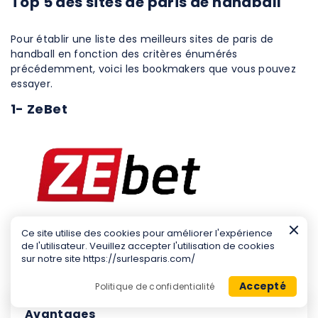
Top 5 des sites de paris de handball
Pour établir une liste des meilleurs sites de paris de
handball en fonction des critères énumérés
précédemment, voici les bookmakers que vous pouvez
essayer.
1- ZeBet
Ce site utilise des cookies pour améliorer l'expérience
de l'utilisateur. Veuillez accepter l'utilisation de cookies
Zebet est connu pour ses nombreuses possibilités de
sur notre site https://surlesparis.com/
paris, ses cotes élevées et ses méthodes de paiement
variées. Côté sécurité, il a tout pour plaire.
Accepté
Politique de confidentialité
Avantages