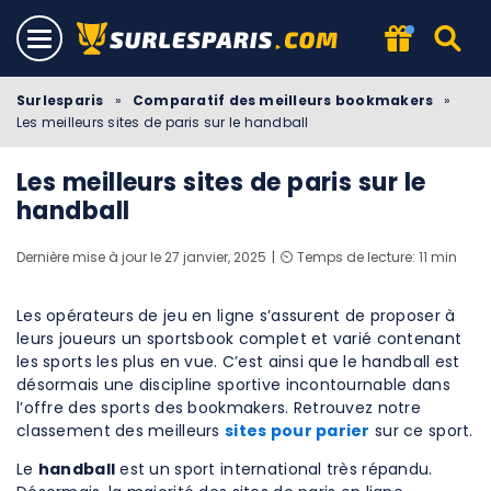
Surlesparis
»
Comparatif des meilleurs bookmakers
»
Les meilleurs sites de paris sur le handball
Les meilleurs sites de paris sur le
handball
Dernière mise à jour le 27 janvier, 2025
⏲️ Temps de lecture: 11 min
Les opérateurs de jeu en ligne s’assurent de proposer à
leurs joueurs un sportsbook complet et varié contenant
les sports les plus en vue. C’est ainsi que le handball est
désormais une discipline sportive incontournable dans
l’offre des sports des bookmakers. Retrouvez notre
classement des meilleurs
sites pour parier
sur ce sport.
Le
handball
est un sport international très répandu.