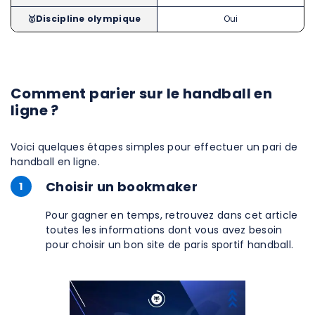
🥇Discipline olympique
Oui
Comment parier sur le handball en
ligne ?
Voici quelques étapes simples pour effectuer un pari de
handball en ligne.
Choisir un bookmaker
1
Pour gagner en temps, retrouvez dans cet article
toutes les informations dont vous avez besoin
pour choisir un bon site de paris sportif handball.