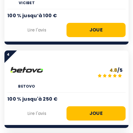
VICIBET
100 % jusqu’à 100 €
JOUE
Lire l'avis
4
4.8
/5
BETOVO
100 % jusqu'à 250 €
JOUE
Lire l'avis