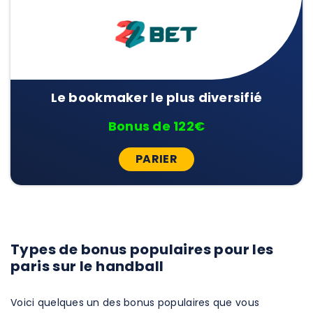
Le bookmaker le plus diversifié
Bonus de 122€
PARIER
Types de bonus populaires pour les
paris sur le handball
Voici quelques un des bonus populaires que vous