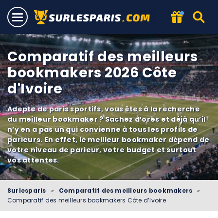
Comparatif des meilleurs
bookmakers 2026 Côte
d'Ivoire
Adepte de paris sportifs, vous êtes à la recherche
du meilleur bookmaker ? Sachez d’ores et déjà qu’il
n’y en a pas un qui convienne à tous les profils de
parieurs. En effet, le meilleur bookmaker dépend de
votre niveau de parieur, votre budget et surtout
vos attentes.
Surlesparis
»
Comparatif des meilleurs bookmakers
»
Comparatif des meilleurs bookmakers Côte d’Ivoire