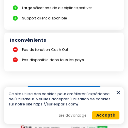
Large sélections de discipline sportives
Support client disponible
Inconvénients
Pas de fonction Cash Out
Pas disponible dans tous les pays
Révision Meridianbet
Ce site utilise des cookies pour améliorer l'expérience
de l'utilisateur. Veuillez accepter l'utilisation de cookies
sur notre site https://surlesparis.com/
Circus
Accepté
Lire davantage