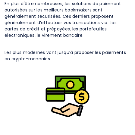
En plus d'être nombreuses, les solutions de paiement
autorisées sur les meilleurs bookmakers sont
généralement sécurisées. Ces derniers proposent
généralement d’effectuer vos transactions via: Les
cartes de crédit et prépayées, les portefeuilles
électroniques, le virement bancaire.
Les plus modernes vont jusqu’à proposer les paiements
en crypto-monnaies.