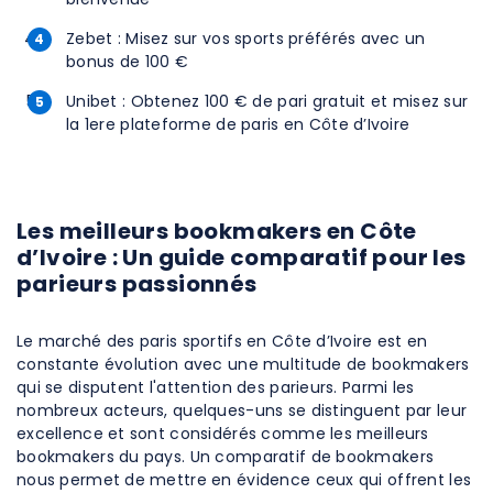
Zebet : Misez sur vos sports préférés avec un
bonus de 100 €
Unibet : Obtenez 100 € de pari gratuit et misez sur
la 1ere plateforme de paris en Côte d’Ivoire
Les meilleurs bookmakers en Côte
d’Ivoire : Un guide comparatif pour les
parieurs passionnés
Le marché des paris sportifs en Côte d’Ivoire est en
constante évolution avec une multitude de bookmakers
qui se disputent l'attention des parieurs. Parmi les
nombreux acteurs, quelques-uns se distinguent par leur
excellence et sont considérés comme les meilleurs
bookmakers du pays. Un comparatif de bookmakers
nous permet de mettre en évidence ceux qui offrent les