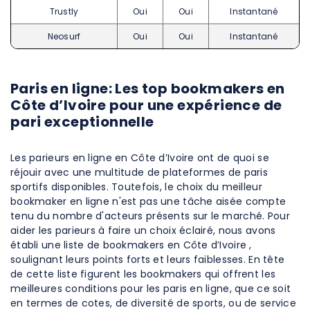
Trustly
Oui
Oui
Instantané
Neosurf
Oui
Oui
Instantané
Paris en ligne: Les top bookmakers en
Côte d’Ivoire pour une expérience de
pari exceptionnelle
Les parieurs en ligne en Côte d’Ivoire ont de quoi se
réjouir avec une multitude de plateformes de paris
sportifs disponibles. Toutefois, le choix du meilleur
bookmaker en ligne n'est pas une tâche aisée compte
tenu du nombre d'acteurs présents sur le marché. Pour
aider les parieurs à faire un choix éclairé, nous avons
établi une liste de bookmakers en Côte d’Ivoire ,
soulignant leurs points forts et leurs faiblesses. En tête
de cette liste figurent les bookmakers qui offrent les
meilleures conditions pour les paris en ligne, que ce soit
en termes de cotes, de diversité de sports, ou de service