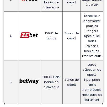
bonus de
dépôt
Club VIP.
bienvenue
Le meilleur
bookmaker
pour les
Français.
100 € de
Bonus de
4
Spécialisé
bonus
dépôt
dans
les paris
hippiques.
Free bet club.
Large
sélection de
sports
100 CHF de
Bonus de
Inscription
5
bonus de
dépôt
facile
bienvenue
Nombreuses
méthodes de
paiement