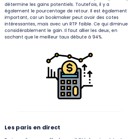
détermine les gains potentiels. Toutefois, il y a
également le pourcentage de retour. Il est également
important, car un bookmaker peut avoir des cotes
intéressantes, mais avec un RTP faible. Ce qui diminue
considérablement le gain. Il faut allier les deux, en
sachant que le meilleur taux débute à 94%.
Les paris en direct