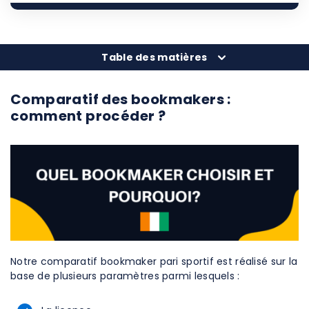
Table des matières
Comparatif des bookmakers :
comment procéder ?
Notre comparatif bookmaker pari sportif est réalisé sur la
base de plusieurs paramètres parmi lesquels :