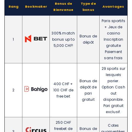
Bonus de
Type de
Rang
Bookmaker
Avantages
Bienvenue
bonus
100% MAX DE 66 000 XOF
Paris sportifs
+ Jeux de
JOUE!
300% match
casino
Bonus de
1
bonus up to
Inscription
dépôt
5,000 CHF!
gratuite
Paiement
sans frais
29 sports sur
lesquels
Bonus de
parier.
400 CHF +
dépôt de
Option Cash
2
100 CHF de
pari
out
free bet
gratuit
disponible.
Pari gratuit
exclusif.
250 CHF
Cotes
freebet de
Bonus de
3
augmentées.