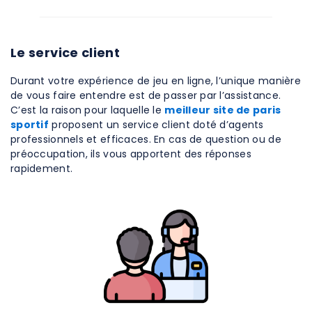
Le service client
Durant votre expérience de jeu en ligne, l’unique manière
de vous faire entendre est de passer par l’assistance.
C’est la raison pour laquelle le
meilleur site de paris
sportif
proposent un service client doté d’agents
professionnels et efficaces. En cas de question ou de
préoccupation, ils vous apportent des réponses
rapidement.