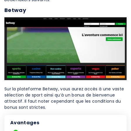
Betway
Sur la plateforme Betway, vous aurez accès à une vaste
sélection de sport ainsi qu’à un bonus de bienvenue
attractif. Il faut noter cependant que les conditions du
bonus sont strictes.
Avantages