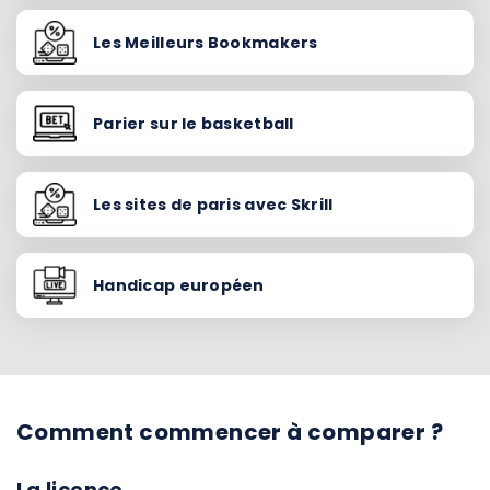
Les Meilleurs Bookmakers
Parier sur le basketball
Les sites de paris avec Skrill
Handicap européen
Comment commencer à comparer ?
La licence