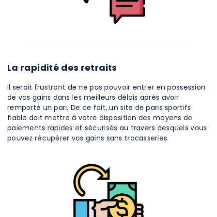
La rapidité des retraits
Il serait frustrant de ne pas pouvoir entrer en possession
de vos gains dans les meilleurs délais après avoir
remporté un pari. De ce fait, un site de paris sportifs
fiable doit mettre à votre disposition des moyens de
paiements rapides et sécurisés au travers desquels vous
pouvez récupérer vos gains sans tracasseries.