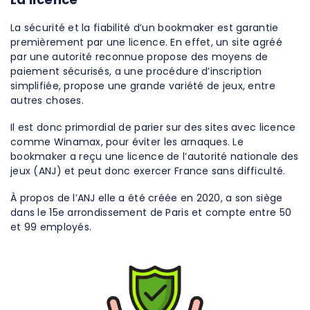
La sécurité et la fiabilité d’un bookmaker est garantie
premièrement par une licence. En effet, un site agréé
par une autorité reconnue propose des moyens de
paiement sécurisés, a une procédure d’inscription
simplifiée, propose une grande variété de jeux, entre
autres choses.
Il est donc primordial de parier sur des sites avec licence
comme Winamax, pour éviter les arnaques. Le
bookmaker a reçu une licence de l’autorité nationale des
jeux (ANJ) et peut donc exercer France sans difficulté.
À propos de l’ANJ elle a été créée en 2020, a son siège
dans le 15e arrondissement de Paris et compte entre 50
et 99 employés.