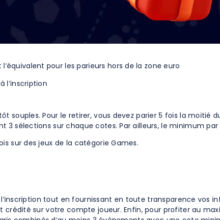
 l’équivalent pour les parieurs hors de la zone euro
à l’inscription
 souples. Pour le retirer, vous devez parier 5 fois la moitié
 3 sélections sur chaque cotes. Par ailleurs, le minimum par 
ois sur des jeux de la catégorie Games.
r l’inscription tout en fournissant en toute transparence vos i
t crédité sur votre compte joueur. Enfin, pour profiter au ma