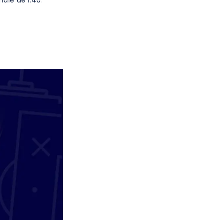
ale de 1.40.