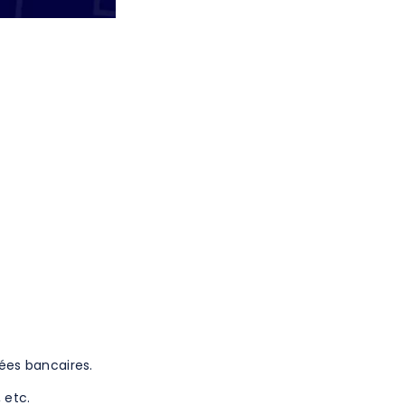
nées bancaires.
 etc.