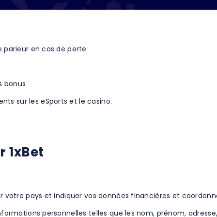
e parieur en cas de perte
s bonus
s sur les eSports et le casino.
r 1xBet
sir votre pays et indiquer vos données financières et coordon
informations personnelles telles que les nom, prénom, adresse,