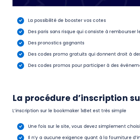
La possibilité de booster vos cotes
Des paris sans risque qui consiste à rembourser l
Des pronostics gagnants
Des codes promo gratuits qui donnent droit à de
Des codes promos pour participer à des événement
La procédure d’inscription su
L’inscription sur le bookmaker 1xBet est très simple
Une fois sur le site, vous devez simplement choi
Il n’y a aucune exigence quant à la fourniture d’