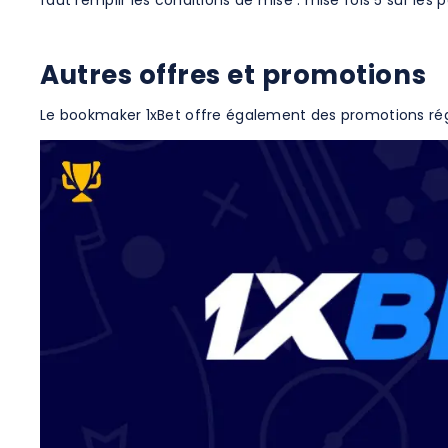
faut remplir les conditions de mise : mise fois 5 sur l
Autres offres et promotions
Le bookmaker 1xBet offre également des promotions régul