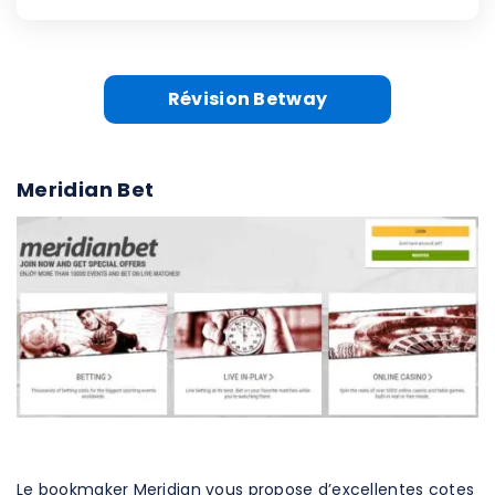
Révision Betway
Meridian Bet
Le bookmaker Meridian vous propose d’excellentes cotes