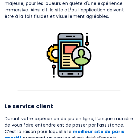
majeure, pour les joueurs en quête d'une expérience
immersive. Ainsi dit, le site et/ou l’application doivent
être à la fois fluides et visuellement agréables.
Le service client
Durant votre expérience de jeu en ligne, l’unique manière
de vous faire entendre est de passer par l’assistance.
C’est la raison pour laquelle le
meilleur site de paris