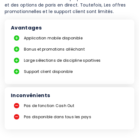
et des options de paris en direct. Toutefois, Les offres
promotionnelles et le support client sont limités.
Avantages
Application mobile disponible
Bonus et promotions alléchant
Large sélections de discipline sportives
Support client disponible
Inconvénients
Pas de fonction Cash Out
Pas disponible dans tous les pays