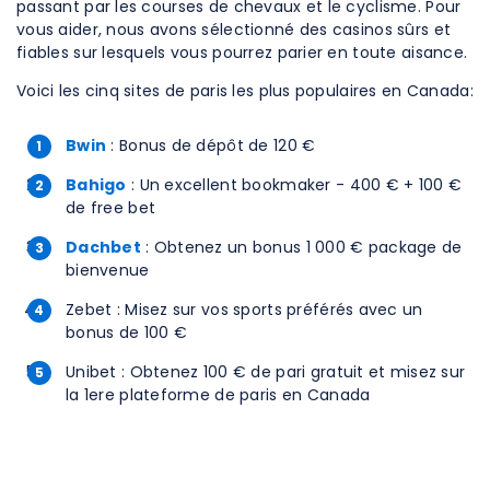
passant par les courses de chevaux et le cyclisme. Pour
vous aider, nous avons sélectionné des casinos sûrs et
fiables sur lesquels vous pourrez parier en toute aisance.
Voici les cinq sites de paris les plus populaires en Canada:
Bwin
: Bonus de dépôt de 120 €
Bahigo
: Un excellent bookmaker - 400 € + 100 €
de free bet
Dachbet
: Obtenez un bonus 1 000 € package de
bienvenue
Zebet : Misez sur vos sports préférés avec un
bonus de 100 €
Unibet : Obtenez 100 € de pari gratuit et misez sur
la 1ere plateforme de paris en Canada