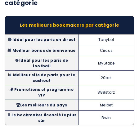
catégorie
Les meilleurs bookmakers par catégorie
🔴 Idéal pour les paris en direct
Tonybet
🎁 Meilleur bonus de bienvenue
Circus
⚽ Idéal pour les paris de
MyStake
football
📊 Meilleur site de paris pour le
20bet
cashout
💰 Promotions et programme
888starz
VIP
🏆Les meilleurs du pays
Melbet
📄 Le bookmaker licencié le plus
Bwin
sûr