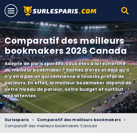
Comparatif des meilleurs
bookmakers 2026 Canada
Adepte de paris sportifs, vous êtes à la recherche
du meilleur bookmaker ? Sachez d’ores et déjà qu’il
n’y en a pas un qui convienne à tous les profils de
parieurs. En effet, le meilleur bookmaker dépend de
votre niveau de parieur, votre budget et surtout
vos attentes.
Surlesparis
»
Comparatif des meilleurs bookmakers
»
Comparatif des meilleurs bookmakers Canada