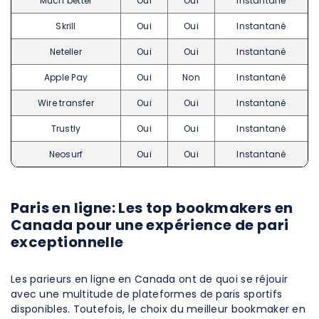
Much better
Oui
Oui
Instantané
Skrill
Oui
Oui
Instantané
Neteller
Oui
Oui
Instantané
Apple Pay
Oui
Non
Instantané
Wire transfer
Oui
Oui
Instantané
Trustly
Oui
Oui
Instantané
Neosurf
Oui
Oui
Instantané
Paris en ligne: Les top bookmakers en
Canada pour une expérience de pari
exceptionnelle
Les parieurs en ligne en Canada ont de quoi se réjouir
avec une multitude de plateformes de paris sportifs
disponibles. Toutefois, le choix du meilleur bookmaker en