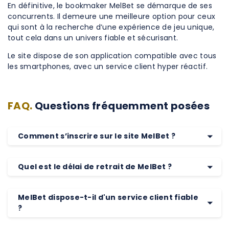
En définitive, le bookmaker MelBet se démarque de ses
concurrents. Il demeure une meilleure option pour ceux
qui sont à la recherche d’une expérience de jeu unique,
tout cela dans un univers fiable et sécurisant.
Le site dispose de son application compatible avec tous
les smartphones, avec un service client hyper réactif.
FAQ.
Questions fréquemment posées
Comment s’inscrire sur le site MelBet ?
Quel est le délai de retrait de MelBet ?
MelBet dispose-t-il d'un service client fiable
?