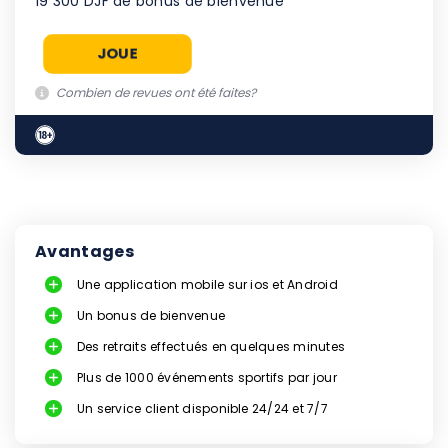
19 300 DJF de bonus de bienvenue
JOUE
Combien de revues ont été faites?
Avantages
Une application mobile sur ios et Android
Un bonus de bienvenue
Des retraits effectués en quelques minutes
Plus de 1000 événements sportifs par jour
Un service client disponible 24/24 et 7/7