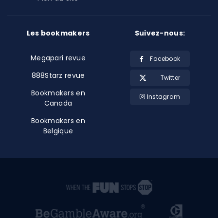
Les bookmakers
Suivez-nous:
Megapari revue
Facebook
888Starz revue
Twitter
Bookmakers en
Instagram
Canada
Bookmakers en
Belgique