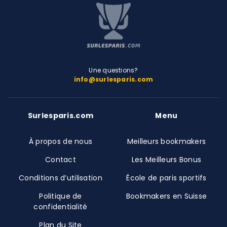
Une questions?
info@surlesparis.com
Surlesparis.com
Menu
À propos de nous
Meilleurs bookmakers
Contact
Les Meilleurs Bonus
Conditions d’utilisation
École de paris sportifs
Politique de
Bookmakers en Suisse
confidentialité
Plan du Site