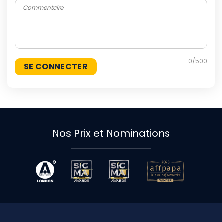
0
/500
Nos Prix et Nominations