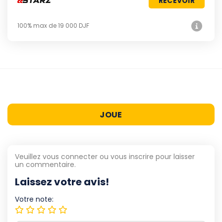
RECEVOIR
100% max de 19 000 DJF
JOUE
Veuillez vous connecter ou vous inscrire pour laisser
un commentaire.
Laissez votre avis!
Votre note: