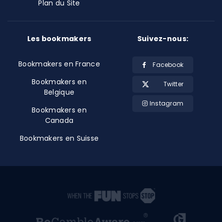
Plan du Site
Les bookmakers
Suivez-nous:
Bookmakers en France
Facebook
Bookmakers en
Twitter
Belgique
Instagram
Bookmakers en
Canada
Bookmakers en Suisse