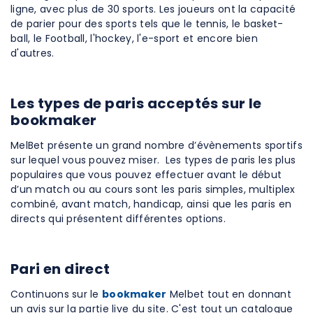
ligne, avec plus de 30 sports. Les joueurs ont la capacité
de parier pour des sports tels que le tennis, le basket-
ball, le Football, l'hockey, l'e-sport et encore bien
d'autres.
Les types de paris acceptés sur le
bookmaker
MelBet présente un grand nombre d’évènements sportifs
sur lequel vous pouvez miser. Les types de paris les plus
populaires que vous pouvez effectuer avant le début
d’un match ou au cours sont les paris simples, multiplex
combiné, avant match, handicap, ainsi que les paris en
directs qui présentent différentes options.
Pari en direct
Continuons sur le
bookmaker
Melbet tout en donnant
un avis sur la partie live du site. C'est tout un catalogue