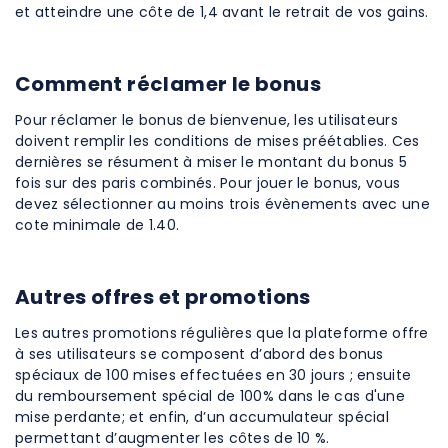
et atteindre une côte de 1,4 avant le retrait de vos gains.
Comment réclamer le bonus
Pour réclamer le bonus de bienvenue, les utilisateurs
doivent remplir les conditions de mises préétablies. Ces
dernières se résument à miser le montant du bonus 5
fois sur des paris combinés. Pour jouer le bonus, vous
devez sélectionner au moins trois évènements avec une
cote minimale de 1.40.
Autres offres et promotions
Les autres promotions régulières que la plateforme offre
à ses utilisateurs se composent d’abord des bonus
spéciaux de 100 mises effectuées en 30 jours ; ensuite
du remboursement spécial de 100% dans le cas d'une
mise perdante; et enfin, d’un accumulateur spécial
permettant d’augmenter les côtes de 10 %.