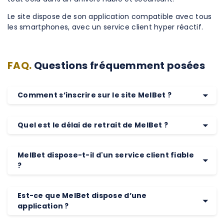
Le site dispose de son application compatible avec tous
les smartphones, avec un service client hyper réactif.
FAQ.
Questions fréquemment posées
Comment s’inscrire sur le site MelBet ?
Quel est le délai de retrait de MelBet ?
MelBet dispose-t-il d'un service client fiable
?
Est-ce que MelBet dispose d’une
application ?