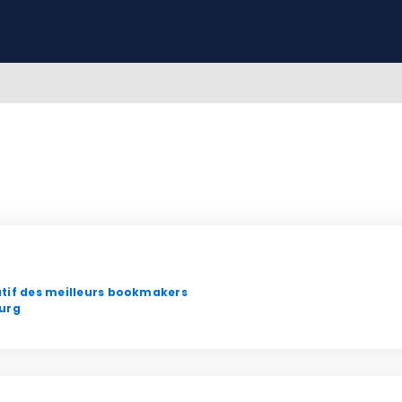
if des meilleurs bookmakers
urg