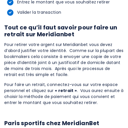
Entrez le montant que vous souhaitez retirer
Valider la transaction
Tout ce qu’il faut savoir pour faire un
retrait sur Meridianbet
Pour retirer votre argent sur Meridianbet vous devez
d’abord justifier votre identité. Comme sur la plupart des
bookmakers cela consiste à envoyer une copie de votre
pièce d’identité joint à un justificatif de domicile datant
de moins de trois mois. Après quoi le processus de
retrait est très simple et facile.
Pour faire un retrait, connectez-vous sur votre espace
personnel et cliquez sur
« retrait »
. Vous aurez ensuite à
choisir la méthode de paiement qui vous convient et
entrer le montant que vous souhaitez retirer.
Paris sportifs chez MeridianBet