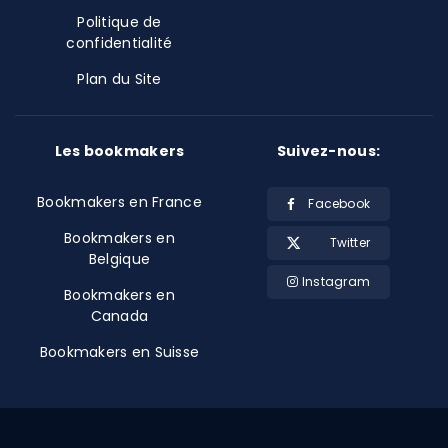
Politique de
confidentialité
Plan du Site
Les bookmakers
Suivez-nous:
Bookmakers en France
Facebook
Bookmakers en
Twitter
Belgique
Instagram
Bookmakers en
Canada
Bookmakers en Suisse