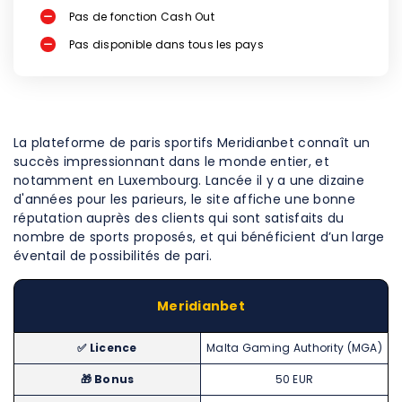
Pas de fonction Cash Out
Pas disponible dans tous les pays
La plateforme de paris sportifs Meridianbet connaît un
succès impressionnant dans le monde entier, et
notamment en Luxembourg. Lancée il y a une dizaine
d'années pour les parieurs, le site affiche une bonne
réputation auprès des clients qui sont satisfaits du
nombre de sports proposés, et qui bénéficient d’un large
éventail de possibilités de pari.
Meridianbet
✅ Licence
Malta Gaming Authority (MGA)
🎁 Bonus
50 EUR