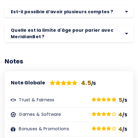
Est-il possible d’avoir plusieurs comptes ?
Quelle est la limite d'âge pour parier avec
MeridianBet ?
Notes
4.5
Note Globale
/5
5
Trust & Fairness
/5
4
Games & Software
/5
4
Bonuses & Promotions
/5