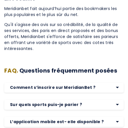
Meridianbet fait aujourd’hui partie des bookmakers les
plus populaires et le plus sûr du net.
Qu'il s'agisse des avis sur sa crédibilité, de la qualité de
ses services, des paris en direct proposés et des bonus
offerts, Meridianbet s'efforce de satisfaire ses parieurs
en offrant une variété de sports avec des cotes très
intéressantes.
FAQ.
Questions fréquemment posées
Comment s’inscrire sur MeridianBet ?
Sur quels sports puis-je parier ?
L’application mobile est- elle disponible ?