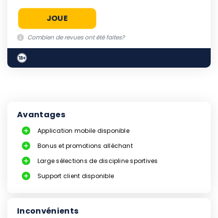
JOUE
Combien de revues ont été faites?
Avantages
Application mobile disponible
Bonus et promotions alléchant
Large sélections de discipline sportives
Support client disponible
Inconvénients