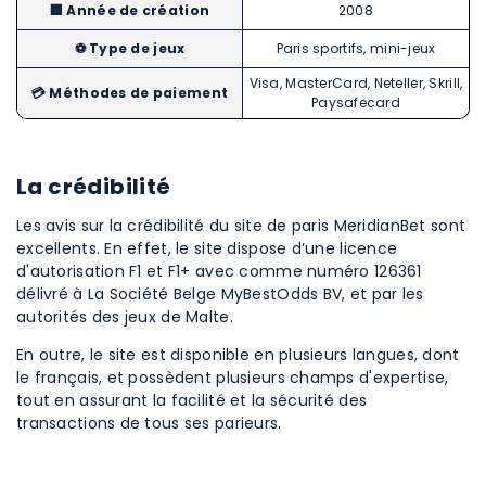
🏢 Année de création
2008
⚽ Type de jeux
Paris sportifs, mini-jeux
Visa, MasterCard, Neteller, Skrill,
💳 Méthodes de paiement
Paysafecard
La crédibilité
Les avis sur la crédibilité du site de paris MeridianBet sont
excellents. En effet, le site dispose d’une licence
d'autorisation F1 et F1+ avec comme numéro 126361
délivré à La Société Belge MyBestOdds BV, et par les
autorités des jeux de Malte.
En outre, le site est disponible en plusieurs langues, dont
le français, et possèdent plusieurs champs d'expertise,
tout en assurant la facilité et la sécurité des
transactions de tous ses parieurs.