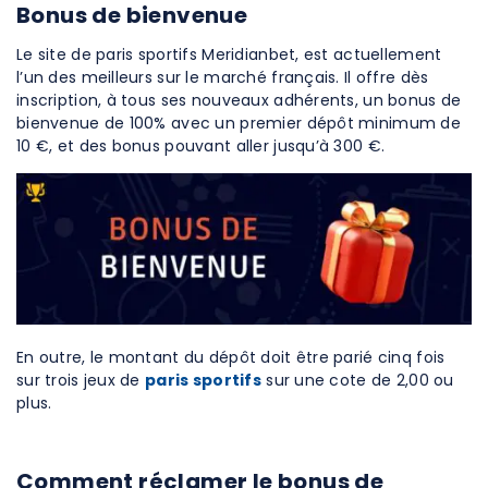
Bonus de bienvenue
Le site de paris sportifs Meridianbet, est actuellement
l’un des meilleurs sur le marché français. Il offre dès
inscription, à tous ses nouveaux adhérents, un bonus de
bienvenue de 100% avec un premier dépôt minimum de
10 €, et des bonus pouvant aller jusqu’à 300 €.
En outre, le montant du dépôt doit être parié cinq fois
sur trois jeux de
paris sportifs
sur une cote de 2,00 ou
plus.
Comment réclamer le bonus de