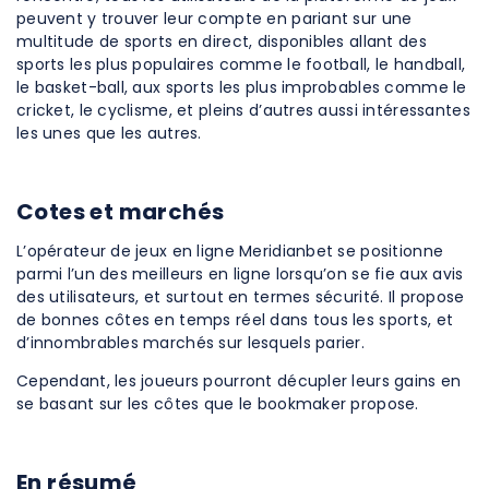
peuvent y trouver leur compte en pariant sur une
multitude de sports en direct, disponibles allant des
sports les plus populaires comme le football, le handball,
le basket-ball, aux sports les plus improbables comme le
cricket, le cyclisme, et pleins d’autres aussi intéressantes
les unes que les autres.
Cotes et marchés
L’opérateur de jeux en ligne Meridianbet se positionne
parmi l’un des meilleurs en ligne lorsqu’on se fie aux avis
des utilisateurs, et surtout en termes sécurité. Il propose
de bonnes côtes en temps réel dans tous les sports, et
d’innombrables marchés sur lesquels parier.
Cependant, les joueurs pourront décupler leurs gains en
se basant sur les côtes que le bookmaker propose.
En résumé