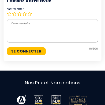
Laissez votre avis!
Votre note:
0
/500
Nos Prix et Nominations