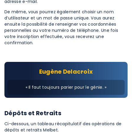
adresse e-mail.
De même, vous pourrez également choisir un nom
d’utilisateur et un mot de passe unique. Vous aurez
ensuite la possibilité de renseigner vos coordonnées
personnelles ou votre numéro de téléphone. Une fois
votre inscription effectuée, vous recevrez une
confirmation.
Eugène Delacroix
« Il faut toujours parier pour le génie. »
Dépôts et Retraits
Ci-dessous, un tableau récapitulatif des opérations de
dépôts et retraits Melbet.