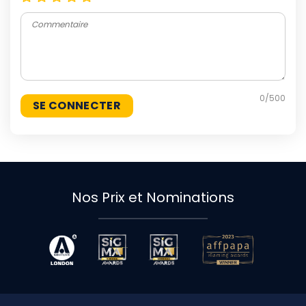
0
/500
Nos Prix et Nominations