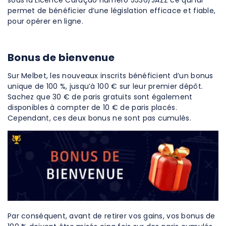
sous la Licence Curaçao numéro 5536/JAZZ ce qui lui
permet de bénéficier d’une législation efficace et fiable,
pour opérer en ligne.
Bonus de bienvenue
Sur Melbet, les nouveaux inscrits bénéficient d’un bonus
unique de 100 %, jusqu’à 100 € sur leur premier dépôt.
Sachez que 30 € de paris gratuits sont également
disponibles à compter de 10 € de paris placés.
Cependant, ces deux bonus ne sont pas cumulés.
Par conséquent, avant de retirer vos gains, vos bonus de