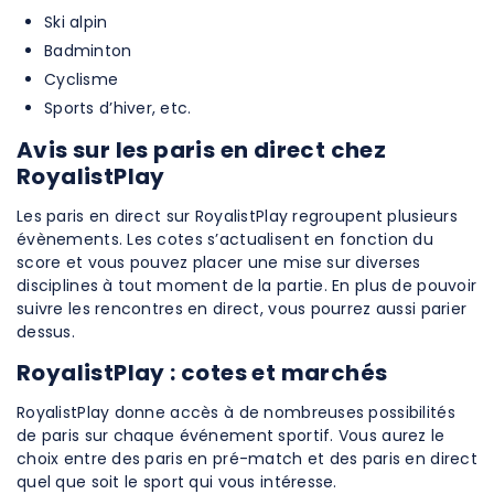
Ski alpin
Badminton
Cyclisme
Sports d’hiver, etc.
Avis sur les paris en direct chez
RoyalistPlay
Les paris en direct sur RoyalistPlay regroupent plusieurs
évènements. Les cotes s’actualisent en fonction du
score et vous pouvez placer une mise sur diverses
disciplines à tout moment de la partie. En plus de pouvoir
suivre les rencontres en direct, vous pourrez aussi parier
dessus.
RoyalistPlay : cotes et marchés
RoyalistPlay donne accès à de nombreuses possibilités
de paris sur chaque événement sportif. Vous aurez le
choix entre des paris en pré-match et des paris en direct
quel que soit le sport qui vous intéresse.