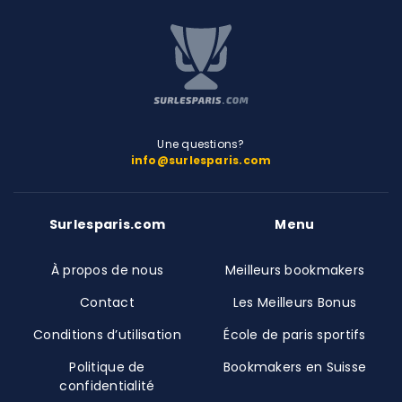
Une questions?
info@surlesparis.com
Surlesparis.com
Menu
À propos de nous
Meilleurs bookmakers
Contact
Les Meilleurs Bonus
Conditions d’utilisation
École de paris sportifs
Politique de
Bookmakers en Suisse
confidentialité