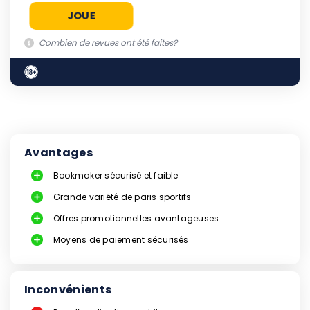
JOUE
Combien de revues ont été faites?
Avantages
Bookmaker sécurisé et faible
Grande variété de paris sportifs
Offres promotionnelles avantageuses
Moyens de paiement sécurisés
Inconvénients