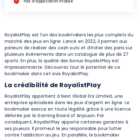
Pas d’application mobile
RoyalistPlay est l’un des bookmakers les plus complets du
marché des jeux en ligne. Lancé en 2022, il permet aux
parieurs de réaliser des cash outs et d’initier des paris sur
plusieurs évènements dans un catalogue de plus de 27
sports. En plus, la qualité des bonus RoyalistPlay est
impressionnante. Découvrez tout le potentiel de ce
bookmaker dans cet avis RoyalistPlay.
La crédibilité de RoyalistPlay
RoyalistPlay appartient à Next Global Era Limited, une
entreprise spécialisée dans les jeux d’argent en ligne. Le
bookmaker exerce en toute légalité grâce à une licence
délivrée par le Gaming Board of Anjouan. Par
conséquent, RoyalistPlay apporte certaines garanties à
ses joueurs. Il promeut le jeu responsable pour lutter
contre l’addiction au jeu. En parallèle, le bookmaker