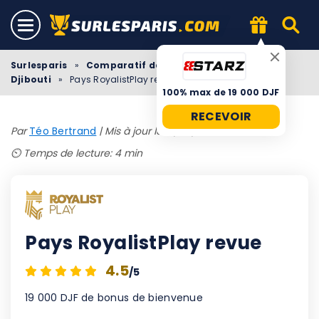
Surlesparis
»
Comparatif des meilleurs bookmakers
Djibouti
»
Pays RoyalistPlay revue
100% max de 19 000 DJF
RECEVOIR
Par
Téo Bertrand
|
Mis à jour le 12/06/2025
⏲️ Temps de lecture: 4 min
Pays RoyalistPlay revue
4.5
/5
19 000 DJF de bonus de bienvenue