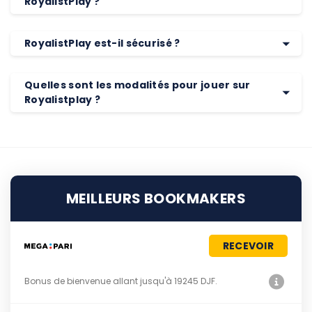
RoyalistPlay ?
RoyalistPlay est-il sécurisé ?
Quelles sont les modalités pour jouer sur
Royalistplay ?
MEILLEURS BOOKMAKERS
RECEVOIR
Bonus de bienvenue allant jusqu'à 19245 DJF.