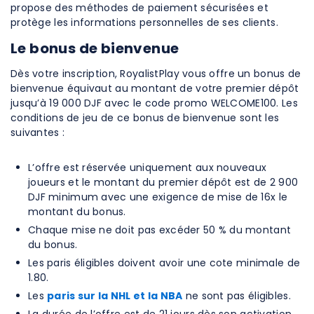
propose des méthodes de paiement sécurisées et
protège les informations personnelles de ses clients.
Le bonus de bienvenue
Dès votre inscription, RoyalistPlay vous offre un bonus de
bienvenue équivaut au montant de votre premier dépôt
jusqu’à 19 000 DJF avec le code promo WELCOME100. Les
conditions de jeu de ce bonus de bienvenue sont les
suivantes :
L’offre est réservée uniquement aux nouveaux
joueurs et le montant du premier dépôt est de 2 900
DJF minimum avec une exigence de mise de 16x le
montant du bonus.
Chaque mise ne doit pas excéder 50 % du montant
du bonus.
Les paris éligibles doivent avoir une cote minimale de
1.80.
Les
paris sur la NHL et la NBA
ne sont pas éligibles.