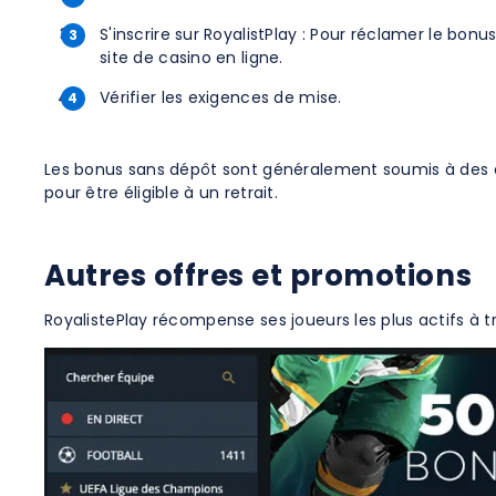
S'inscrire sur RoyalistPlay : Pour réclamer le bon
site de casino en ligne.
Vérifier les exigences de mise.
Les bonus sans dépôt sont généralement soumis à des exi
pour être éligible à un retrait.
Autres offres et promotions
RoyalistePlay récompense ses joueurs les plus actifs à 