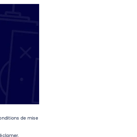
onditions de mise
réclamer.