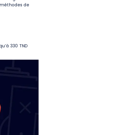
es méthodes de
squ’à 330 TND