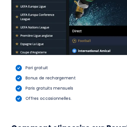
Pari gratuit
Bonus de rechargement
Paris gratuits mensuels
Offres occasionnelles.