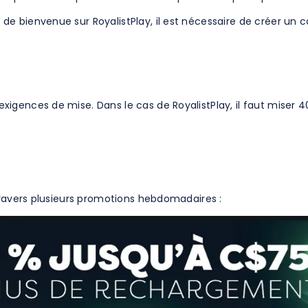
us de bienvenue sur RoyalistPlay, il est nécessaire de créer un 
gences de mise. Dans le cas de RoyalistPlay, il faut miser 40
travers plusieurs promotions hebdomadaires :