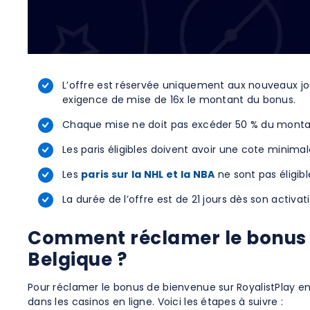
L’offre est réservée uniquement aux nouveaux 
exigence de mise de 16x le montant du bonus.
Chaque mise ne doit pas excéder 50 % du monta
Les paris éligibles doivent avoir une cote minimal
Les
paris sur la NHL et la NBA
ne sont pas éligibl
La durée de l’offre est de 21 jours dès son activat
Comment réclamer le bonus 
Belgique ?
Pour réclamer le bonus de bienvenue sur RoyalistPlay en
dans les casinos en ligne. Voici les étapes à suivre :