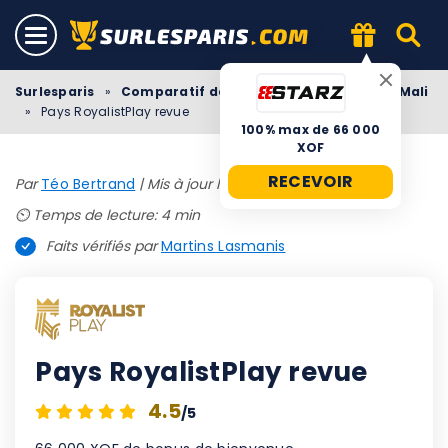
Surlesparis
»
Comparatif des meilleurs bookmakers Mali
»
Pays RoyalistPlay revue
100% max de 66 000
XOF
RECEVOIR
Par
Téo Bertrand
|
Mis à jour le 12/06/2025
⏲️ Temps de lecture: 4 min
Faits vérifiés par
Martins Lasmanis
Pays RoyalistPlay revue
4.5
/5