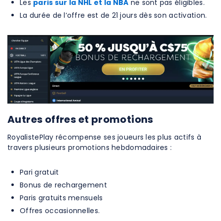
Les
paris sur la NHL et la NBA
ne sont pas éligibles.
La durée de l’offre est de 21 jours dès son activation.
Autres offres et promotions
RoyalistePlay récompense ses joueurs les plus actifs à
travers plusieurs promotions hebdomadaires :
Pari gratuit
Bonus de rechargement
Paris gratuits mensuels
Offres occasionnelles.