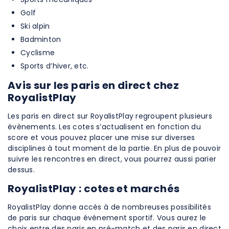
Golf
Ski alpin
Badminton
Cyclisme
Sports d’hiver, etc.
Avis sur les paris en direct chez
RoyalistPlay
Les paris en direct sur RoyalistPlay regroupent plusieurs
évènements. Les cotes s’actualisent en fonction du
score et vous pouvez placer une mise sur diverses
disciplines à tout moment de la partie. En plus de pouvoir
suivre les rencontres en direct, vous pourrez aussi parier
dessus.
RoyalistPlay : cotes et marchés
RoyalistPlay donne accès à de nombreuses possibilités
de paris sur chaque événement sportif. Vous aurez le
choix entre des paris en pré-match et des paris en direct