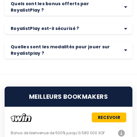
Quels sont les bonus offerts par
RoyalistPlay ?
RoyalistPlay est-il sécurisé ?
Quelles sont les modalités pour jouer sur
Royalistplay ?
MEILLEURS BOOKMAKERS
RECEVOIR
Bonus de bienvenue de 500% jusqu’à 580 000 XOF