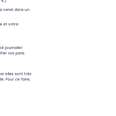
 €).
ra versé dans un
e et votre
k journalier
ier vos paris.
ar elles sont très
e. Pour ce faire,