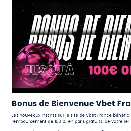
Bonus de Bienvenue Vbet Fra
Les nouveaux inscrits sur le site de Vbet France bénéfi
remboursement de 100 %, en paris gratuits, de votre 1er p