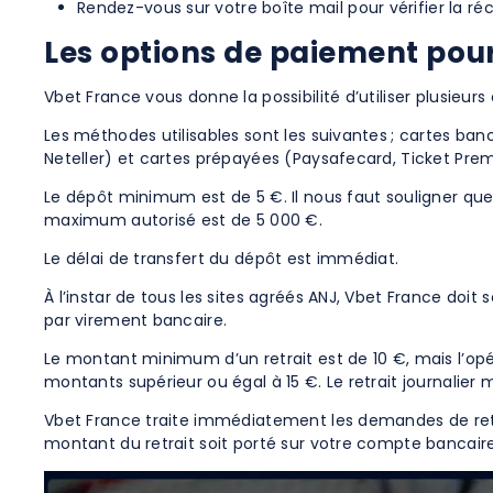
Rendez-vous sur votre boîte mail pour vérifier la ré
Les options de paiement pour
Vbet France vous donne la possibilité d’utiliser plusieur
Les méthodes utilisables sont les suivantes ; cartes banca
Neteller) et cartes prépayées (Paysafecard, Ticket Pre
Le dépôt minimum est de 5 €. Il nous faut souligner que
maximum autorisé est de 5 000 €.
Le délai de transfert du dépôt est immédiat.
À l’instar de tous les sites agréés ANJ, Vbet France doit
par virement bancaire.
Le montant minimum d’un retrait est de 10 €, mais l’opér
montants supérieur ou égal à 15 €. Le retrait journalie
Vbet France traite immédiatement les demandes de retrai
montant du retrait soit porté sur votre compte bancaire