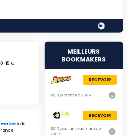
MEILLEURS
BOOKMAKERS
10-15 €
RECEVOIR
100% plafonné à 200 €
RECEVOIR
okmakers
de
100% pour un maximum de
France.
200 €