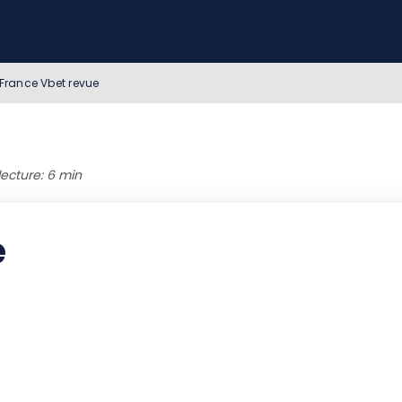
France Vbet revue
ecture: 6 min
e