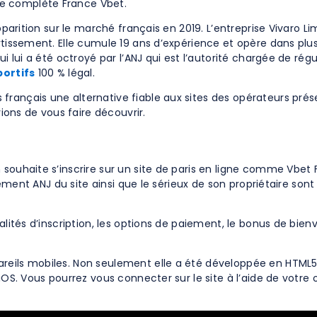
e complète France Vbet.
pparition sur le marché français en 2019. L’entreprise Vivaro Li
rtissement. Elle cumule 19 ans d’expérience et opère dans plus
i lui a été octroyé par l’ANJ qui est l’autorité chargée de régu
portifs
100 % légal.
rançais une alternative fiable aux sites des opérateurs prése
ons de vous faire découvrir.
souhaite s’inscrire sur un site de paris en ligne comme Vbet Fr
grément ANJ du site ainsi que le sérieux de son propriétaire so
alités d’inscription, les options de paiement, le bonus de bie
reils mobiles. Non seulement elle a été développée en HTML5,
iOS. Vous pourrez vous connecter sur le site à l’aide de votre 