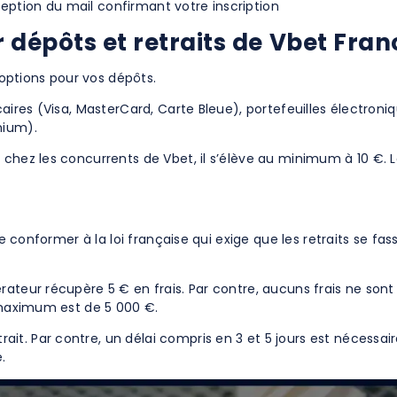
ception du mail confirmant votre inscription
 dépôts et retraits de Vbet Fran
s options pour vos dépôts.
ires (Visa, MasterCard, Carte Bleue), portefeuilles électronique
mium).
 chez les concurrents de Vbet, il s’élève au minimum à 10 €. 
 se conformer à la loi française qui exige que les retraits se 
ateur récupère 5 € en frais. Par contre, aucuns frais ne sont 
r maximum est de 5 000 €.
t. Par contre, un délai compris en 3 et 5 jours est nécessair
.