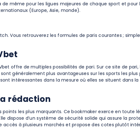
n va de même pour les ligues majeures de chaque sport et pour 
rnationaux (Europe, Asie, monde).
atch. Vous retrouverez les formules de paris courantes ; simple
Vbet
bet offre de multiples possibilités de pari. Sur ce site de pari,
les sont généralement plus avantageuses sur les sports les plus 
lles sont intéressantes dans la mesure où elles se situent dans 
 la rédaction
 les points les plus marquants. Ce bookmaker exerce en toute lé
 Elle dispose d’un système de sécurité solide qui assure la prot
e accès à plusieurs marchés et propose des cotes plutôt inté