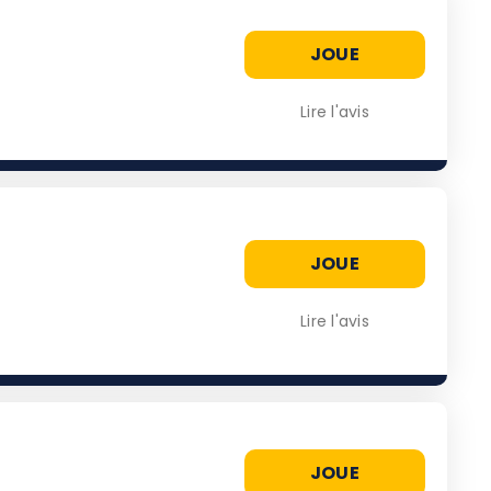
JOUE
Lire l'avis
JOUE
Lire l'avis
JOUE