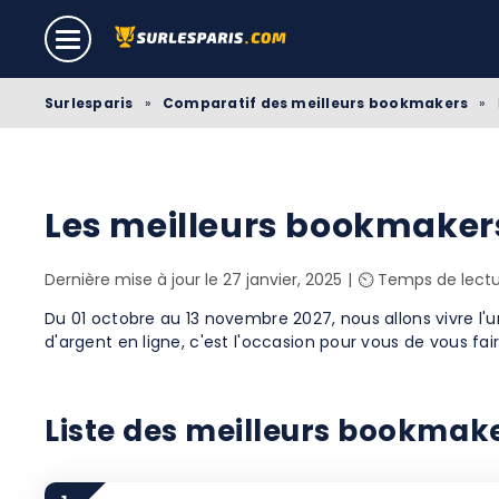
Surlesparis
»
Comparatif des meilleurs bookmakers
»
Les meilleurs bookmaker
Dernière mise à jour le 27 janvier, 2025
⏲️ Temps de lectu
Du 01 octobre au 13 novembre 2027, nous allons vivre l'
d'argent en ligne, c'est l'occasion pour vous de vous fai
Liste des meilleurs bookmak