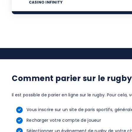
CASINO INFINITY
Comment parier sur le rugby 
Il est possible de parier en ligne sur le rugby. Pour cela, 
Vous inscrire sur un site de paris sportifs, gén
Recharger votre compte de joueur
Sélectionner un événement de rugby de votre ch