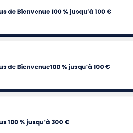
us de Bienvenue 100 % jusqu’à 100 €
us de Bienvenue100 % jusqu’à 100 €
us 100 % jusqu’à 300 €