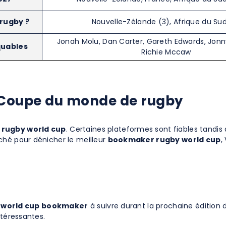
 rugby ?
Nouvelle-Zélande (3), Afrique du Sud
Jonah Molu, Dan Carter, Gareth Edwards, Jonn
quables
Richie Mccaw
 Coupe du monde de rugby
rugby world cup
. Certaines plateformes sont fiables tandis 
ché pour dénicher le meilleur
bookmaker rugby world cup
,
 world cup bookmaker
à suivre durant la prochaine édition d
ntéressantes.