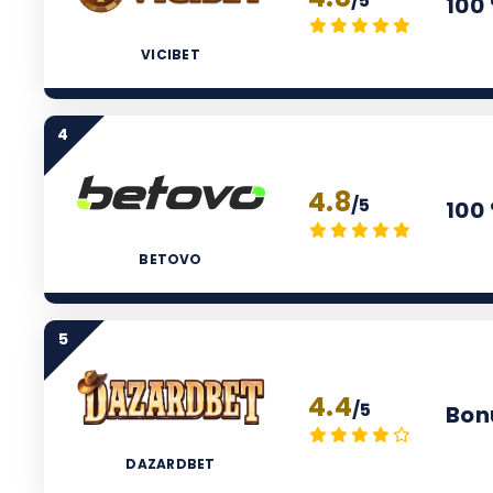
/5
100 
VICIBET
4
4.8
/5
100
BETOVO
5
4.4
/5
Bon
DAZARDBET