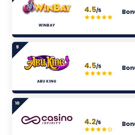
4.5
/5
Bon
WINBAY
9
4.5
/5
Bon
ABU KING
10
4.2
/5
Bon