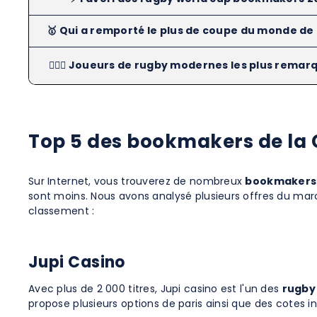
🥇 Qui a remporté le plus de coupe du monde de
🧍🏻‍♂️ Joueurs de rugby modernes les plus remar
Top 5 des bookmakers de la
Sur Internet, vous trouverez de nombreux
bookmakers 
sont moins. Nous avons analysé plusieurs offres du mar
classement :
Jupi Casino
Avec plus de 2 000 titres, Jupi casino est l'un des
rugby
propose plusieurs options de paris ainsi que des cotes i