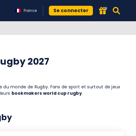
Se connecter
France
rugby 2027
pe du monde de Rugby. Fans de sport et surtout de jeux
lleurs
bookmakers world cup rugby
.
gby