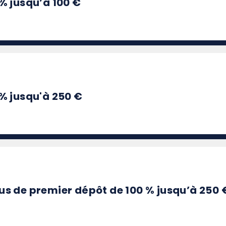
% jusqu’à 100 €
 % jusqu'à 250 €
us de premier dépôt de 100 % jusqu’à 250 