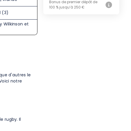
Bonus de premier dépôt de
100 % jusqu’à 250 €
 (3)
y Wilkinson et
que d'autres le
 Voici notre
e rugby. Il