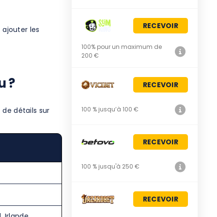
RECEVOIR
 ajouter les
100% pour un maximum de
200 €
u ?
RECEVOIR
100 % jusqu’à 100 €
de détails sur
RECEVOIR
100 % jusqu'à 250 €
RECEVOIR
, Irlande