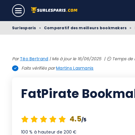
Surlesparis
»
Comparatif des meilleurs bookmakers
»
Par
Téo Bertrand
|
Mis à jour le 16/06/2025
⏲️ Temps de l
Faits vérifiés par
Martins Lasmanis
FatPirate Bookma
4.5
/5
100 % à hauteur de 200 €