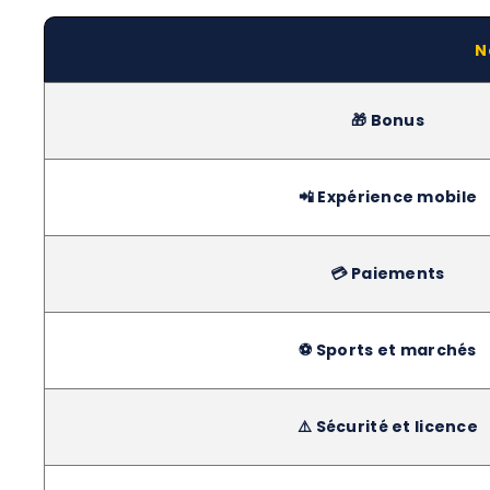
N
🎁 Bonus
📲 Expérience mobile
💳 Paiements
⚽ Sports et marchés
⚠️ Sécurité et licence