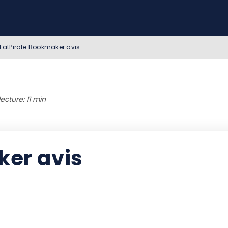
FatPirate Bookmaker avis
ecture: 11 min
ker avis