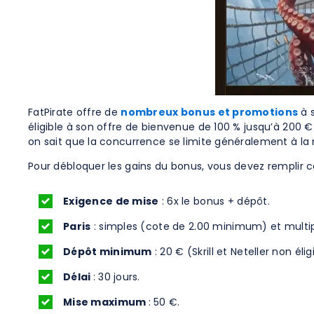
FatPirate offre de
nombreux bonus et promotions
à s
éligible à son offre de bienvenue de 100 % jusqu’à 200 € 
on sait que la concurrence se limite généralement à la 
Pour débloquer les gains du bonus, vous devez remplir ce
Exigence de mise
: 6x le bonus + dépôt.
Paris
: simples (cote de 2.00 minimum) et multi
Dépôt minimum
: 20 € (Skrill et Neteller non élig
Délai
: 30 jours.
Mise maximum
: 50 €.