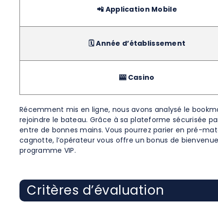
📲 Application Mobile
🗓️ Année d’établissement
🎰 Casino
Récemment mis en ligne, nous avons analysé le bookma
rejoindre le bateau. Grâce à sa plateforme sécurisée pa
entre de bonnes mains. Vous pourrez parier en pré-match
cagnotte, l’opérateur vous offre un bonus de bienvenue, 
programme VIP.
Critères d’évaluation