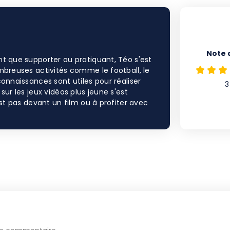
Note d
nt que supporter ou pratiquant, Téo s'est
mbreuses activités comme le football, le
connaissances sont utiles pour réaliser
3
sur les jeux vidéos plus jeune s'est
est pas devant un film ou à profiter avec