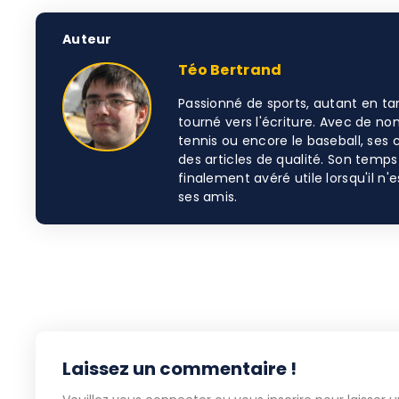
Auteur
Téo Bertrand
Passionné de sports, autant en ta
tourné vers l'écriture. Avec de no
tennis ou encore le baseball, ses 
des articles de qualité. Son temps 
finalement avéré utile lorsqu'il n'
ses amis.
Laissez un commentaire !