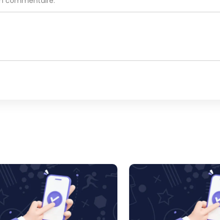
 un commentaire.