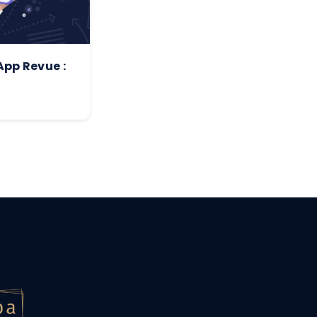
pp Revue :