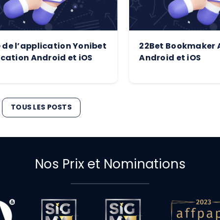
 de l’application Yonibet
22Bet Bookmaker A
ication Android et iOS
Android et iOS
TOUS LES POSTS
Nos Prix et Nominations