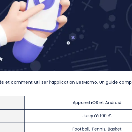
tés et comment utiliser l’application BetMomo. Un guide compl
Appareil iOS et Android
Jusqu'à 100 €
Football, Tennis, Basket