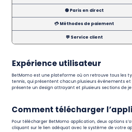
🟢 Paris en direct
💳 Méthodes de paiement
💬 Service client
Expérience utilisateur
BetMomo est une plateforme où on retrouve tous les types 
tennis, qui présentent chacun plusieurs événements et ch
présente un design attrayant et plusieurs sections de je
Comment télécharger l’appl
Pour télécharger BetMomo application, deux options s’of
cliquant sur le lien adéquat avec le système de votre appar