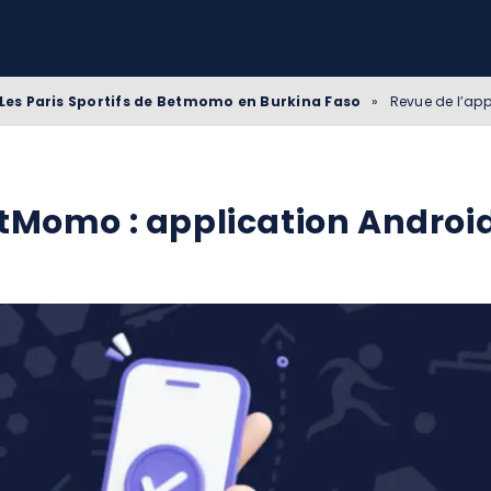
Les Paris Sportifs de Betmomo en Burkina Faso
»
Revue de l’app
tMomo : application Android