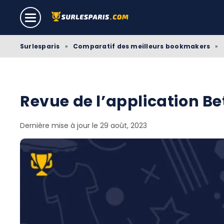
Surlesparis
»
Comparatif des meilleurs bookmakers
»
Revue de l’application Be
Dernière mise à jour le 29 août, 2023