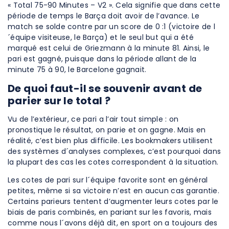
« Total 75-90 Minutes – V2 ». Cela signifie que dans cette
période de temps le Barça doit avoir de l’avance. Le
match se solde contre par un score de 0 :1 (victoire de l
´équipe visiteuse, le Barça) et le seul but qui a été
marqué est celui de Griezmann à la minute 81. Ainsi, le
pari est gagné, puisque dans la période allant de la
minute 75 à 90, le Barcelone gagnait.
De quoi faut-il se souvenir avant de
parier sur le total ?
Vu de l’extérieur, ce pari a l’air tout simple : on
pronostique le résultat, on parie et on gagne. Mais en
réalité, c’est bien plus difficile. Les bookmakers utilisent
des systèmes d´analyses complexes, c’est pourquoi dans
la plupart des cas les cotes correspondent à la situation.
Les cotes de pari sur l´équipe favorite sont en général
petites, même si sa victoire n’est en aucun cas garantie.
Certains parieurs tentent d’augmenter leurs cotes par le
biais de paris combinés, en pariant sur les favoris, mais
comme nous l´avons déjà dit, en sport on a toujours des