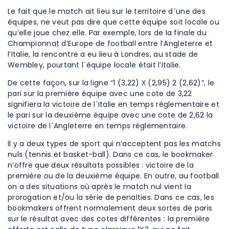
Le fait que le match ait lieu sur le territoire d´une des
équipes, ne veut pas dire que cette équipe soit locale ou
qu’elle joue chez elle. Par exemple, lors de la finale du
Championnat d’Europe de football entre l’Angleterre et
l’Italie, la rencontre a eu lieu à Londres, au stade de
Wembley, pourtant l´équipe locale était l’Italie.
De cette façon, sur la ligne “1 (3,22) Х (2,95) 2 (2,62)”, le
pari sur la première équipe avec une cote de 3,22
signifiera la victoire de l´Italie en temps réglementaire et
le pari sur la deuxième équipe avec une cote de 2,62 la
victoire de l´Angleterre en temps réglementaire.
Il y a deux types de sport qui n’acceptent pas les matchs
nuls (tennis et basket-ball). Dans ce cas, le bookmaker
n’offre que deux résultats possibles : victoire de la
première ou de la deuxième équipe. En outre, au football
on a des situations où après le match nul vient la
prorogation et/ou la série de penalties. Dans ce cas, les
bookmakers offrent normalement deux sortes de paris
sur le résultat avec des cotes différentes : la première