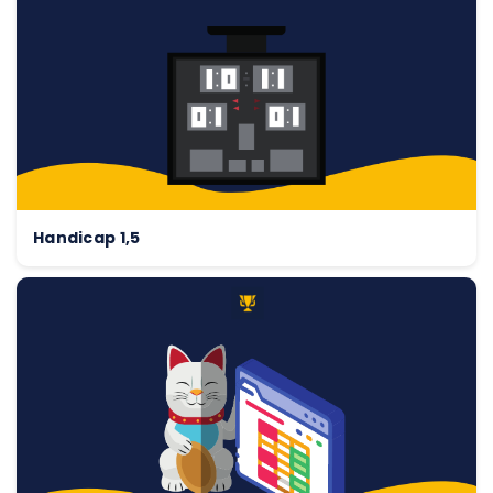
Handicap 1,5