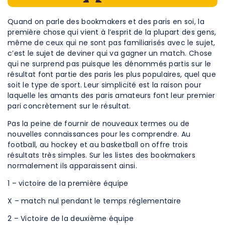
Quand on parle des bookmakers et des paris en soi, la
première chose qui vient à l’esprit de la plupart des gens,
même de ceux qui ne sont pas familiarisés avec le sujet,
c’est le sujet de deviner qui va gagner un match. Chose
qui ne surprend pas puisque les dénommés partis sur le
résultat font partie des paris les plus populaires, quel que
soit le type de sport. Leur simplicité est la raison pour
laquelle les amants des paris amateurs font leur premier
pari concrètement sur le résultat.
Pas la peine de fournir de nouveaux termes ou de
nouvelles connaissances pour les comprendre. Au
football, au hockey et au basketball on offre trois
résultats très simples. Sur les listes des bookmakers
normalement ils apparaissent ainsi.
1 – victoire de la première équipe
X – match nul pendant le temps réglementaire
2 – Victoire de la deuxième équipe