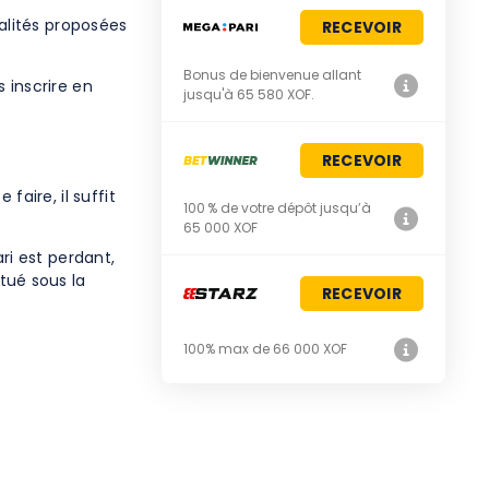
nalités proposées
RECEVOIR
Bonus de bienvenue allant
s inscrire en
jusqu'à 65 580 XOF.
RECEVOIR
aire, il suffit
100 % de votre dépôt jusqu’à
65 000 XOF
ri est perdant,
tué sous la
RECEVOIR
100% max de 66 000 XOF