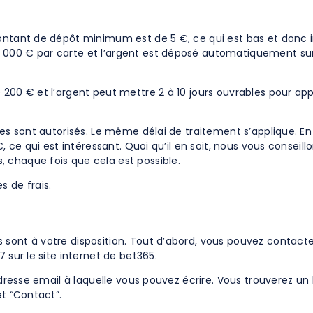
montant de dépôt minimum est de 5 €, ce qui est bas et donc 
0 000 € par carte et l’argent est déposé automatiquement s
200 € et l’argent peut mettre 2 à 10 jours ouvrables pour app
res sont autorisés. Le même délai de traitement s’applique. En
, ce qui est intéressant. Quoi qu’il en soit, nous vous conseillo
 chaque fois que cela est possible.
s de frais.
sont à votre disposition. Tout d’abord, vous pouvez contacte
 sur le site internet de bet365.
adresse email à laquelle vous pouvez écrire. Vous trouverez un 
et “Contact”.