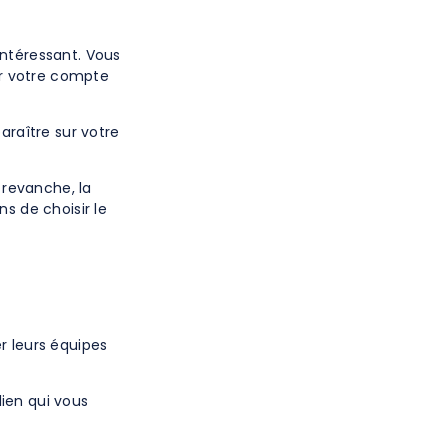
intéressant. Vous
ur votre compte
araître sur votre
 revanche, la
ns de choisir le
r leurs équipes
lien qui vous