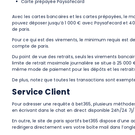
Carte prépayée Paysafecard
Avec les cartes bancaires et les cartes prépayées, le 
pouvez déposer jusqu’à 1 000 € avec Paysafecard et 4
de paris.
Pour ce qui est des virements, le minimum requis est de 
compte de paris.
Du point de vue des retraits, seuls les virements bancai
limite de retrait maximale journalière se situe à 25 000 €
même mode de paiement pour les dépôts et les retraits,
De plus, notez que toutes les transactions sont exempte
Service Client
Pour adresser une requête à bet365, plusieurs méthodes 
en écrivant dans le chat en direct disponible 24h/24 7j/7
En outre, le site de paris sportifs bet365 dispose d’une 
redirigera directement vers votre boîte mail dans l’ongl