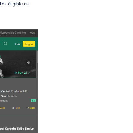
es éligible au