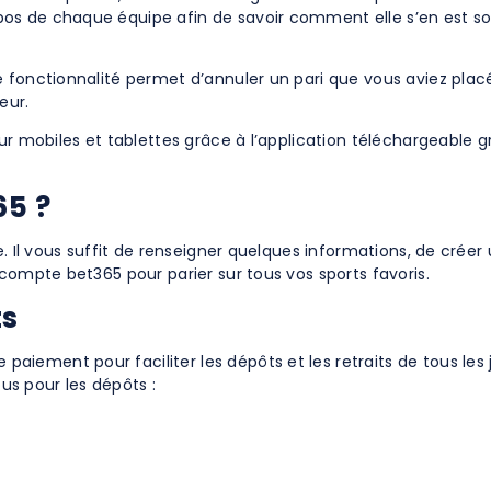
os de chaque équipe afin de savoir comment elle s’en est so
e fonctionnalité permet d’annuler un pari que vous aviez pla
eur.
ur mobiles et tablettes grâce à l’application téléchargeable 
65 ?
. Il vous suffit de renseigner quelques informations, de créer 
compte bet365 pour parier sur tous vos sports favoris.
ts
iement pour faciliter les dépôts et les retraits de tous les 
ous pour les dépôts :