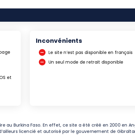
Inconvénients
 page
Le site n’est pas disponible en français
Un seul mode de retrait disponible
iOS et
ire au Burkina Faso. En effet, ce site a été créé en 2000 en An
d’ailleurs licencié et autorisé par le gouvernement de Gibraltar