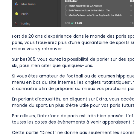
Fort de 20 ans d’expérience dans le monde des paris spor
paris, vous trouverez plus d’une quarantaine de sports su
mieux vous y retrouver.
Sur bet365, vous aurez la possibilité de parier sur des spo
ski, pour n’en citer que quelques-uns.
Si vous êtes amateur de football ou de courses hippiques
menu en bas du site internet, les onglets “Statistiques”
à connaître afin de préparer au mieux vos prochains par
En parlant d’actualités, en cliquant sur Extra, vous ac
monde du sport. En plus d’être utile pour vos paris futu
Par ailleurs, l’interface de paris est très bien pensée. L
toutes les cotes des évènements à venir apparaissent. Si 
Cette partie “Direct” ne donne pas seulement les scores