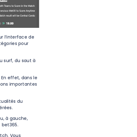
r l’interface de
atégories pour
u surf, du saut à
En effet, dans le
tions importantes
tualités du
érées.
au, à gauche,
e bet365.
atch. Vous