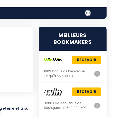
MEILLEURS
BOOKMAKERS
RECEVOIR
100% bonus de bienvenue
jusqu'à 65 500 XOF
RECEVOIR
Bonus de bienvenue de
500% jusqu’à 580 000 XOF
gleterre et a su
.