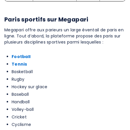
Paris sportifs sur Megapari
Megapari offre aux parieurs un large éventail de paris en
ligne. Tout d’abord, la plateforme propose des paris sur
plusieurs disciplines sportives parmi lesquelles :
Football
Tennis
Basketball
Rugby
Hockey sur glace
Baseball
Handball
Volley-ball
Cricket
Cyclisme