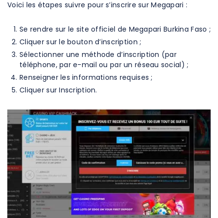
Voici les étapes suivre pour s’inscrire sur Megapari :
Se rendre sur le site officiel de Megapari Burkina Faso ;
Cliquer sur le bouton d’inscription ;
Sélectionner une méthode d’inscription (par
téléphone, par e-mail ou par un réseau social) ;
Renseigner les informations requises ;
Cliquer sur Inscription.