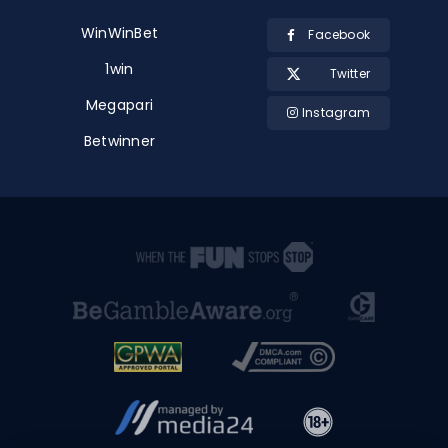
WinWinBet
Facebook
1win
Twitter
Megapari
Instagram
Betwinner