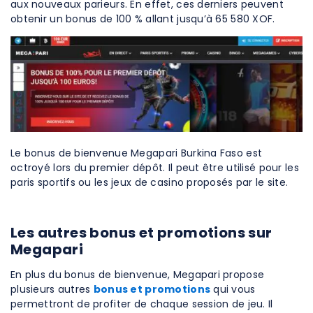
aux nouveaux parieurs. En effet, ces derniers peuvent
obtenir un bonus de 100 % allant jusqu’à 65 580 XOF.
Le bonus de bienvenue Megapari Burkina Faso est
octroyé lors du premier dépôt. Il peut être utilisé pour les
paris sportifs ou les jeux de casino proposés par le site.
Les autres bonus et promotions sur
Megapari
En plus du bonus de bienvenue, Megapari propose
plusieurs autres
bonus et promotions
qui vous
permettront de profiter de chaque session de jeu. Il