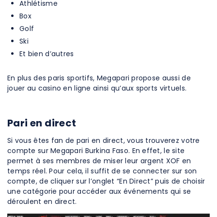
Athlétisme
Box
Golf
Ski
Et bien d’autres
En plus des paris sportifs, Megapari propose aussi de
jouer au casino en ligne ainsi qu’aux sports virtuels.
Pari en direct
Si vous êtes fan de pari en direct, vous trouverez votre
compte sur Megapari Burkina Faso. En effet, le site
permet à ses membres de miser leur argent XOF en
temps réel. Pour cela, il suffit de se connecter sur son
compte, de cliquer sur l’onglet “En Direct” puis de choisir
une catégorie pour accéder aux événements qui se
déroulent en direct.