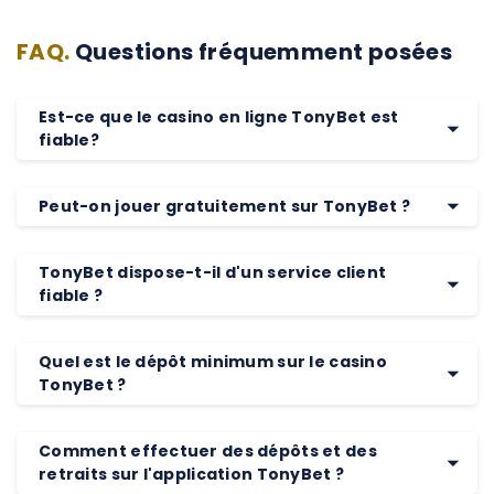
FAQ.
Questions fréquemment posées
Est-ce que le casino en ligne TonyBet est
fiable?
Peut-on jouer gratuitement sur TonyBet ?
TonyBet dispose-t-il d'un service client
fiable ?
Quel est le dépôt minimum sur le casino
TonyBet ?
Comment effectuer des dépôts et des
retraits sur l'application TonyBet ?