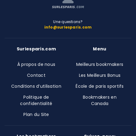
Une questions?
info@surlesparis.com
Surlesparis.com
Menu
À propos de nous
Meilleurs bookmakers
Contact
Les Meilleurs Bonus
Conditions d’utilisation
École de paris sportifs
Politique de
Bookmakers en
confidentialité
Canada
Plan du Site