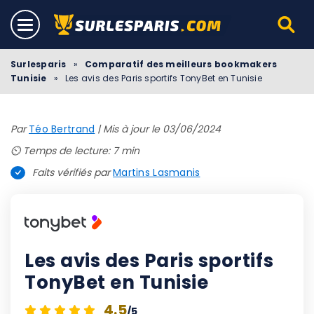
Surlesparis
»
Comparatif des meilleurs bookmakers
Tunisie
»
Les avis des Paris sportifs TonyBet en Tunisie
Par
Téo Bertrand
|
Mis à jour le 03/06/2024
⏲️ Temps de lecture: 7 min
Faits vérifiés par
Martins Lasmanis
Les avis des Paris sportifs
TonyBet en Tunisie
4.5
/5