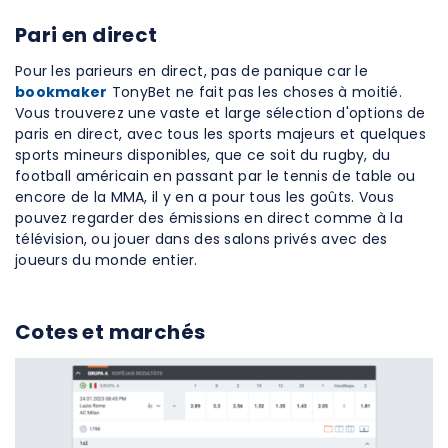
Pari en direct
Pour les parieurs en direct, pas de panique car le
bookmaker
TonyBet ne fait pas les choses à moitié.
Vous trouverez une vaste et large sélection d'options de
paris en direct, avec tous les sports majeurs et quelques
sports mineurs disponibles, que ce soit du rugby, du
football américain en passant par le tennis de table ou
encore de la MMA, il y en a pour tous les goûts. Vous
pouvez regarder des émissions en direct comme à la
télévision, ou jouer dans des salons privés avec des
joueurs du monde entier.
Cotes et marchés