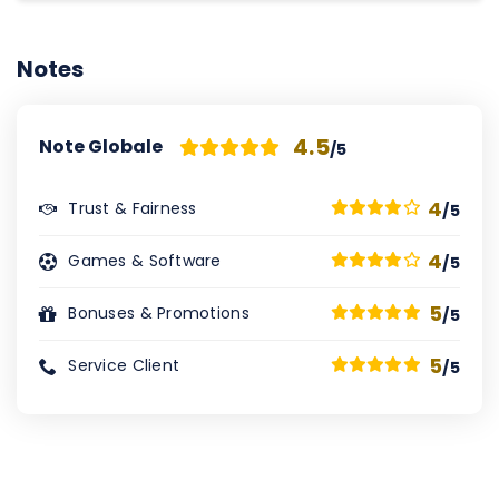
Notes
4.5
Note Globale
/5
4
Trust & Fairness
/5
4
Games & Software
/5
5
Bonuses & Promotions
/5
5
Service Client
/5