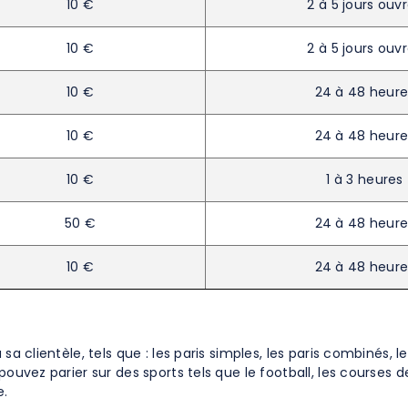
10 €
2 à 5 jours ouv
10 €
2 à 5 jours ouv
10 €
24 à 48 heure
10 €
24 à 48 heure
10 €
1 à 3 heures
50 €
24 à 48 heure
10 €
24 à 48 heure
a clientèle, tels que : les paris simples, les paris combinés, le
pouvez parier sur des sports tels que le football, les courses d
e.