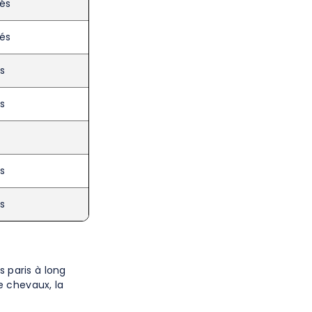
rés
rés
s
s
s
s
s paris à long
e chevaux, la