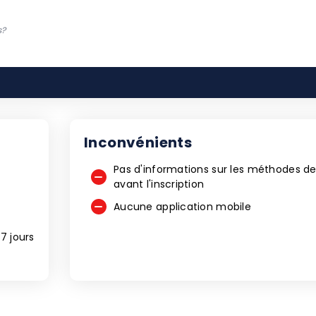
s?
Inconvénients
Pas d'informations sur les méthodes d
avant l'inscription
Aucune application mobile
7 jours