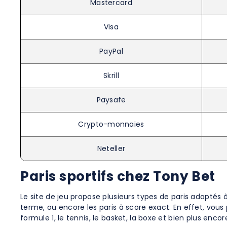
Mastercard
Visa
PayPal
Skrill
Paysafe
Crypto-monnaies
Neteller
Paris sportifs chez Tony Bet
Le site de jeu propose plusieurs types de paris adaptés à s
terme, ou encore les paris à score exact. En effet, vous 
formule 1, le tennis, le basket, la boxe et bien plus encor