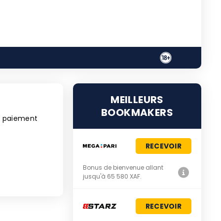
MEILLEURS
BOOKMAKERS
e paiement
RECEVOIR
Bonus de bienvenue allant
jusqu'à 65 580 XAF.
RECEVOIR