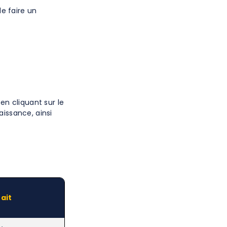
de faire un
en cliquant sur le
aissance, ainsi
ait