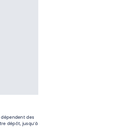
 dépendent des
tre dépôt, jusqu’à