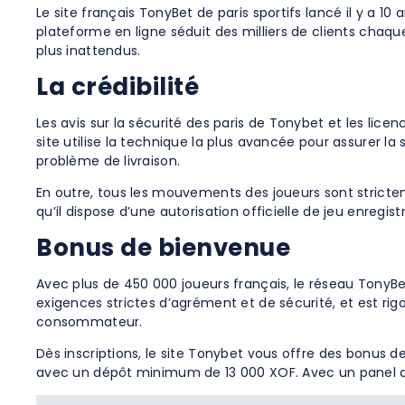
Le site français TonyBet de paris sportifs lancé il y a 10 
plateforme en ligne séduit des milliers de clients chaque 
plus inattendus.
La crédibilité
Les avis sur la sécurité des paris de Tonybet et les licenc
site utilise la technique la plus avancée pour assurer la sé
problème de livraison.
En outre, tous les mouvements des joueurs sont strictem
qu’il dispose d’une autorisation officielle de jeu enregis
Bonus de bienvenue
Avec plus de 450 000 joueurs français, le réseau TonyBe
exigences strictes d’agrément et de sécurité, et est r
consommateur.
Dès inscriptions, le site Tonybet vous offre des bonus d
avec un dépôt minimum de 13 000 XOF. Avec un panel d’o