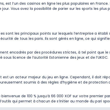
ans, est l’un des casinos en ligne les plus populaires en France.
jour. Vous avez la possibilité de parier sur les sports les plus 
es sont les principaux points sur lesquels l’entreprise a établi 
curité de tous les paris. Ils sont gérés en ligne, ce qui signifie
ent encadrés par des procédures strictes, à tel point que le 
tré sous licence de l’autorité Estonienne des jeux et de l’UKGC.
t est un acteur majeur du jeu en ligne. Cependant, il doit rép
igoureusement soumis à des règles d’hygiène et de protection 
e bienvenue de 100 % jusqu’à 66 000 XOF sur votre premier par
utils qui permet à chacun de s’initier au monde du pari sport