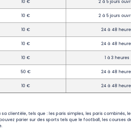
10 €
2 à 5 jours ouv
10 €
2 à 5 jours ouv
10 €
24 à 48 heure
10 €
24 à 48 heure
10 €
1 à 3 heures
50 €
24 à 48 heure
10 €
24 à 48 heure
a clientèle, tels que : les paris simples, les paris combinés, le
pouvez parier sur des sports tels que le football, les courses d
e.