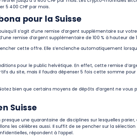
etirer jusqu’à 5 400 CHF par mois. Les crypto-monnaies Bitcoi
er 5 400 CHF par mois.
bona pour la Suisse
uisqu’il s’agit d’une remise d’argent supplémentaire sur votr
z d’une remise d’argent supplémentaire de 100 % à hauteur de 1
encher cette offre. Elle s’enclenche automatiquement lorsq
ions pour le public helvétique. En effet, cette remise d’arg
rtifs du site, mais il faudra dépenser 5 fois cette somme pour
. Notez bien que certains moyens de dépôts d’argent ne vous 
en Suisse
resque une quarantaine de disciplines sur lesquelles parier,
lons les célèbres aussi. Il suffit de se pencher sur la sélection
fidentielles, répondent à l’appel.