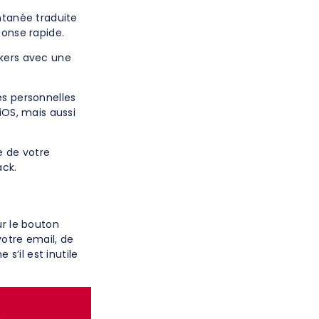
ntanée traduite
ponse rapide.
akers avec une
es personnelles
iOS, mais aussi
e de votre
ack.
ur le bouton
votre email, de
’il est inutile