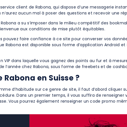
 service client de Rabona, qui dispose d’une messagerie insta
us n’aurez aucun mal à poser des questions et recevoir une ré
 – Rabona a su s’imposer dans le milieu compétitif des bookm
bienvenue aux conditions de mise plutôt équitables.
us pouvez faire confiance à ce site pour converser vos donné
que Rabona est disponible sous forme d’application Android et 
on VIP dans laquelle vous gagnez des points au fur et à mesur
 de l’année chez Rabona, sous forme de freebets et de cashb
e Rabona en Suisse ?
 Comme d’habitude sur ce genre de site, il faut d’abord cliquer s
édure. Dans un premier temps, il vous suffira de renseigner 
passe. Vous pourrez également renseigner un code promo même s