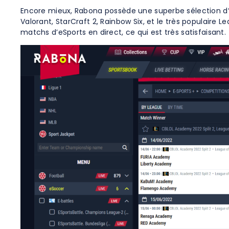
Encore mieux, Rabona possède une superbe sélection d’e
Valorant, StarCraft 2, Rainbow Six, et le très populaire 
matchs d’eSports en direct, ce qui est très satisfaisant.