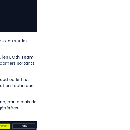
aux ou sur les
n2, les BOth Team
 corners sortants,
od ou le first
tation technique
ne, par le biais de
 générées