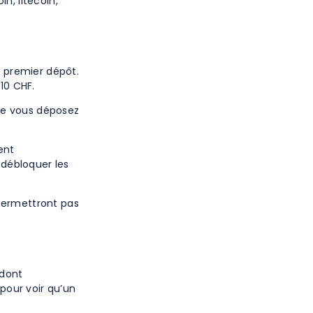
n, litecoin,
e premier dépôt.
10 CHF.
ue vous déposez
ent
 débloquer les
permettront pas
 dont
 pour voir qu’un