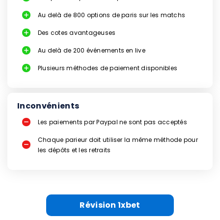
Au delà de 800 options de paris sur les matchs
Des cotes avantageuses
Au delà de 200 événements en live
Plusieurs méthodes de paiement disponibles
Inconvénients
Les paiements par Paypal ne sont pas acceptés
Chaque parieur doit utiliser la même méthode pour
les dépôts et les retraits
Révision 1xbet