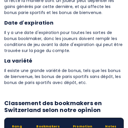
affecte la manière dont un joueur peut dépenser les
gains générés par cette dernière, et qui affecte les
bonus parie sportifs et les bonus de bienvenue.
Date d'expiration
Il y a une date d'expiration pour toutes les sortes de
bonus bookmaker, donc les joueurs doivent remplir les
conditions de jeu avant la date d'expiration qui peut être
trouvée sur la page du compte.
La variété
Il existe une grande variété de bonus, tels que les bonus
de bienvenue, les bonus de paris sportifs sans dépôt, les
bonus de paris sportifs avec dépôt, etc.
Classement des bookmakers en
Switzerland selon notre opinion
Rang
Bookmakers
Promotion
Notes