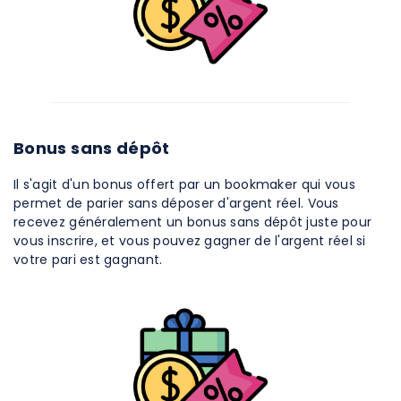
Bonus sans dépôt
Il s'agit d'un bonus offert par un bookmaker qui vous
permet de parier sans déposer d'argent réel. Vous
recevez généralement un bonus sans dépôt juste pour
vous inscrire, et vous pouvez gagner de l'argent réel si
votre pari est gagnant.