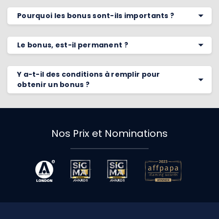
Pourquoi les bonus sont-ils importants ?
Le bonus, est-il permanent ?
Y a-t-il des conditions à remplir pour
obtenir un bonus ?
Nos Prix et Nominations