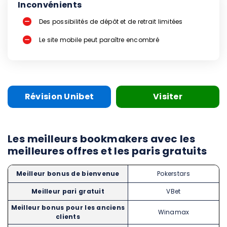
Inconvénients
Des possibilités de dépôt et de retrait limitées
Le site mobile peut paraître encombré
Révision Unibet
Visiter
Les meilleurs bookmakers avec les
meilleures offres et les paris gratuits
Meilleur bonus de bienvenue
Pokerstars
Meilleur pari gratuit
VBet
Meilleur bonus pour les anciens
Winamax
clients