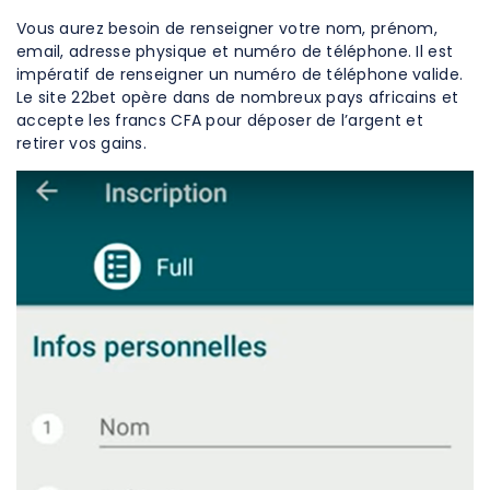
Vous aurez besoin de renseigner votre nom, prénom,
email, adresse physique et numéro de téléphone. Il est
impératif de renseigner un numéro de téléphone valide.
Le site 22bet opère dans de nombreux pays africains et
accepte les francs CFA pour déposer de l’argent et
retirer vos gains.