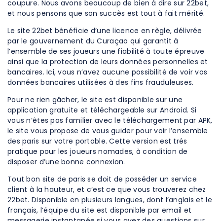
coupure. Nous avons beaucoup de bien à dire sur 22bet,
et nous pensons que son succès est tout à fait mérité.
Le site 22bet bénéficie d’une licence en règle, délivrée
par le gouvernement du Curaçao qui garantit à
l’ensemble de ses joueurs une fiabilité à toute épreuve
ainsi que la protection de leurs données personnelles et
bancaires. Ici, vous n’avez aucune possibilité de voir vos
données bancaires utilisées à des fins frauduleuses.
Pour ne rien gâcher, le site est disponible sur une
application gratuite et téléchargeable sur Android. Si
vous n’êtes pas familier avec le téléchargement par APK,
le site vous propose de vous guider pour voir l’ensemble
des paris sur votre portable. Cette version est trés
pratique pour les joueurs nomades, à condition de
disposer d’une bonne connexion.
Tout bon site de paris se doit de posséder un service
client à la hauteur, et c’est ce que vous trouverez chez
22bet. Disponible en plusieurs langues, dont l’anglais et le
français, l’équipe du site est disponible par email et
messagerie instantanée si vous avez des questions sur