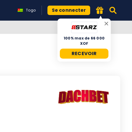
Se connecter
Togo
100% max de 66 000
XOF
RECEVOIR