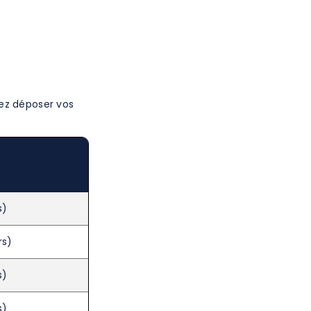
ez déposer vos
s)
rs)
s)
s)