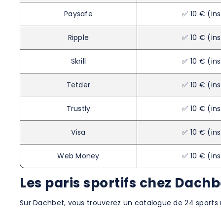
Paysafe
✅ 10 € (in
Ripple
✅ 10 € (in
Skrill
✅ 10 € (in
Tetder
✅ 10 € (in
Trustly
✅ 10 € (in
Visa
✅ 10 € (in
Web Money
✅ 10 € (in
Les paris sportifs chez Dachb
Sur Dachbet, vous trouverez un catalogue de 24 sports