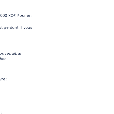
 000 XOF. Pour en
t perdant. Il vous
 retrait, le
bet.
vre :
 ;