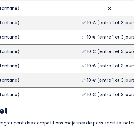
stantané)
❌
stantané)
✅ 10 € (entre 1 et 3 jour
stantané)
✅ 10 € (entre 1 et 3 jour
stantané)
✅ 10 € (entre 1 et 3 jour
stantané)
✅ 10 € (entre 1 et 3 jour
stantané)
✅ 10 € (entre 1 et 3 jour
stantané)
✅ 10 € (entre 1 et 3 jour
et
 regroupant des compétitions majeures de paris sportifs, no