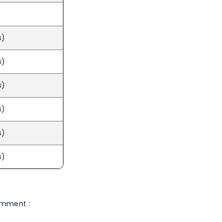
s)
s)
s)
s)
s)
s)
tamment :