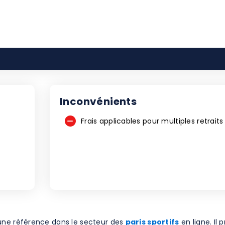
Inconvénients
Frais applicables pour multiples retraits
 une référence dans le secteur des
paris sportifs
en ligne. Il