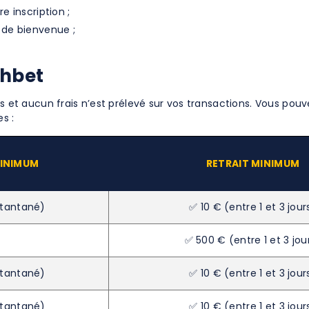
 inscription ;
 de bienvenue ;
chbet
t aucun frais n’est prélevé sur vos transactions. Vous pouv
s :
INIMUM
RETRAIT MINIMUM
stantané)
✅ 10 € (entre 1 et 3 jour
✅ 500 € (entre 1 et 3 jou
stantané)
✅ 10 € (entre 1 et 3 jour
stantané)
✅ 10 € (entre 1 et 3 jour