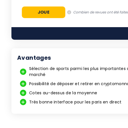
JOUE
Combien de revues ont été faite
Avantages
Sélection de sports parmi les plus importantes
marché
Possibilité de déposer et retirer en cryptomonn
Cotes au-dessus de la moyenne
Très bonne interface pour les paris en direct