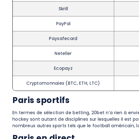
Skrill
PayPal
Paysafecard
Neteller
Ecopayz
Cryptomonnaies (BTC, ETH, LTC)
Paris sportifs
En termes de sélection de betting, 20bet n’a rien à envier
hockey sont autant de disciplines sur lesquelles il est po
nombreux autres sports tels que le football américain, la
Paris en direct