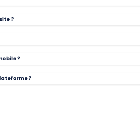
site ?
mobile ?
plateforme ?