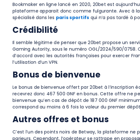
Bookmaker en ligne lancé en 2020, 20bet est aujourd’hui
plateforme apparait donc comme fulgurante. Avec à la ba
spécialisé dans les
paris sportifs
qui n’a pas tardé à por
Crédibilité
Il semble légitime de penser que 20bet propose un servi
Gaming Autority, sous le numéro OGL/2024/590/0758. Ce
d’accord avec les autorités françaises pour exercer Fra
l’utilisation d’un VPN.
Bonus de bienvenue
Le bonus de bienvenue offert par 20bet à l’inscription
recevrez donc 467 500 GNF en bonus. Cette offre ne peu
bienvenue qu’en cas de dépôt de 187 000 GNF minimum. En
correspond au moins à 6 fois la valeur du premier dépôt
Autres offres et bonus
C’est l’un des points noirs de Betway, la plateforme n
parieurs. Cependant, l’opérateur se rattrape en proposa