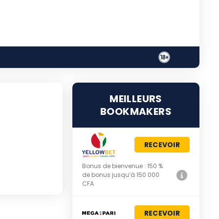
MEILLEURS
BOOKMAKERS
RECEVOIR
Bonus de bienvenue : 150 %
de bonus jusqu’à 150 000
CFA
RECEVOIR