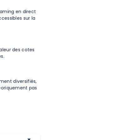
eaming en direct
cessibles sur la
valeur des cotes
s.
ent diversifiés,
héoriquement pas