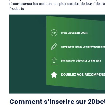
récompenser les parieurs les plus assidus de leur fidélit
freebets.
Comment s’inscrire sur 20be