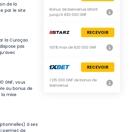
on de la
Bonus de bienvenue allant
 par le site
jusqu'à 930 000 GNF
RECEVOIR
par la Curaçao
 dispose pas
100% max de 920 000 GNF
 qu’avec
RECEVOIR
1 215 000 GNF de bonus de
00 GNF, vous
bienvenue
ble au bonus de
 la mise
ptionnelles) à ses
ci permet de