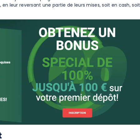
é, en leur reversant une partie de leurs mises, soit en cash, so
t