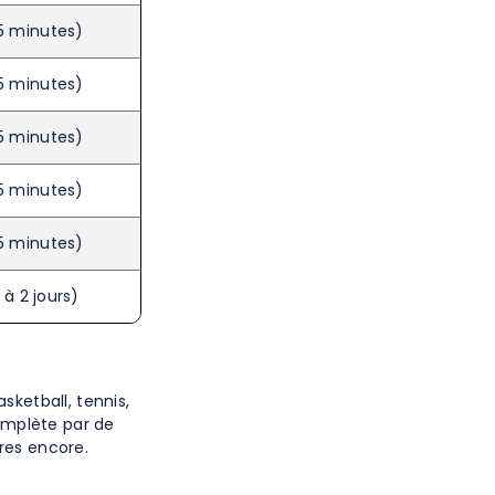
 minutes)
 minutes)
 minutes)
 minutes)
 minutes)
 2 jours)
sketball, tennis,
complète par de
tres encore.