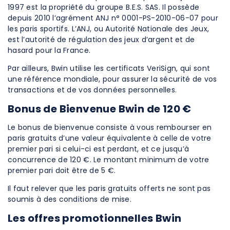
1997 est la propriété du groupe B.E.S. SAS. Il possède
depuis 2010 l’agrément ANJ n° 0001-PS-2010-06-07 pour
les paris sportifs. L’ANJ, ou Autorité Nationale des Jeux,
est l’autorité de régulation des jeux d’argent et de
hasard pour la France.
Par ailleurs, Bwin utilise les certificats VeriSign, qui sont
une référence mondiale, pour assurer la sécurité de vos
transactions et de vos données personnelles.
Bonus de Bienvenue Bwin de 120 €
Le bonus de bienvenue consiste à vous rembourser en
paris gratuits d’une valeur équivalente à celle de votre
premier pari si celui-ci est perdant, et ce jusqu’à
concurrence de 120 €. Le montant minimum de votre
premier pari doit être de 5 €.
Il faut relever que les paris gratuits offerts ne sont pas
soumis à des conditions de mise.
Les offres promotionnelles Bwin