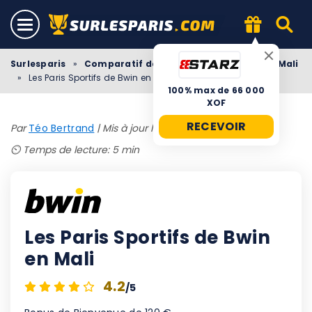
Surlesparis
»
Comparatif des meilleurs bookmakers Mali
»
Les Paris Sportifs de Bwin en Mali
100% max de 66 000
XOF
RECEVOIR
Par
Téo Bertrand
|
Mis à jour le 18/08/2023
⏲️ Temps de lecture: 5 min
Les Paris Sportifs de Bwin
en Mali
4.2
/5