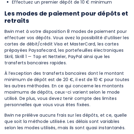
Effectuez un premier dépôt de 10 € minimum
Les modes de paiement pour dépôts et
retraits
Bwin met à votre disposition 8 modes de paiement pour
effectuer vos dépôts. Vous avez la possibilité d’utiliser les
cartes de débit/crédit Visa et MasterCard, les cartes
prépayées Paysafecard, les portefeuilles électroniques
Skril, Skrill 1 — Tap et Netteler, PayPal ainsi que les
transferts bancaires rapides.
À l’exception des transferts bancaires dont le montant
minimum de dépôt est de 20 €, il est de 10 € pour toutes
les autres méthodes. En ce qui concerne les montants
maximums de dépôts, ceux-ci varient selon le mode
utilisé. De plus, vous devez tenir compte des limites
personnelles que vous vous êtes fixées.
Bwin ne prélève aucuns frais sur les dépôts, et ce, quelle
que soit la méthode utilisée. Les délais sont variables
selon les modes utilisés, mais ils sont quasi instantanés.