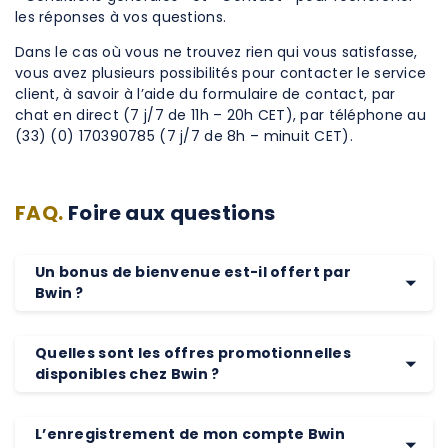
les réponses à vos questions.
Dans le cas où vous ne trouvez rien qui vous satisfasse,
vous avez plusieurs possibilités pour contacter le service
client, à savoir à l’aide du formulaire de contact, par
chat en direct (7 j/7 de 11h – 20h CET), par téléphone au
(33) (0) 170390785 (7 j/7 de 8h – minuit CET).
FAQ.
Foire aux questions
Un bonus de bienvenue est-il offert par
Bwin ?
Quelles sont les offres promotionnelles
disponibles chez Bwin ?
L’enregistrement de mon compte Bwin